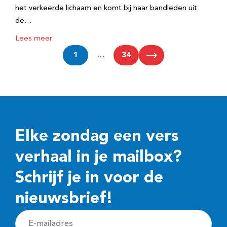
het verkeerde lichaam en komt bij haar bandleden uit
de…
Lees meer
1
…
34
Elke zondag een vers
verhaal in je mailbox?
Schrijf je in voor de
nieuwsbrief!
E