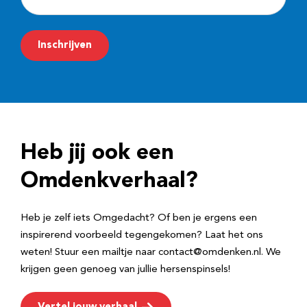
-
m
Inschrijven
a
i
l
a
d
Heb jij ook een
r
e
Omdenkverhaal?
s
Heb je zelf iets Omgedacht? Of ben je ergens een
inspirerend voorbeeld tegengekomen? Laat het ons
weten! Stuur een mailtje naar contact@omdenken.nl. We
krijgen geen genoeg van jullie hersenspinsels!