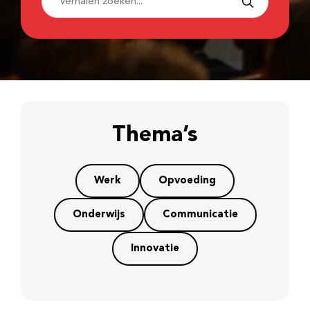
Thema’s
Werk
Opvoeding
Onderwijs
Communicatie
Innovatie