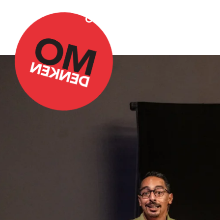
Over Omdenken
Podca