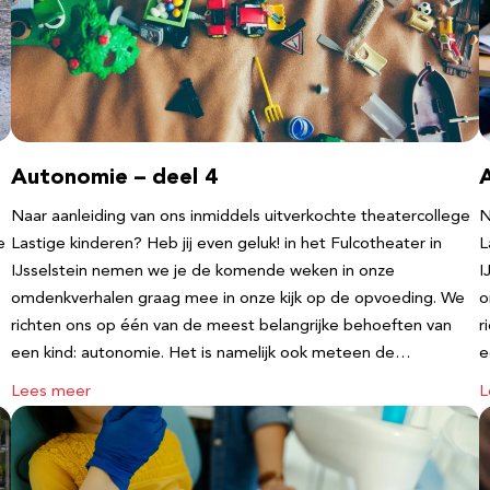
Autonomie – deel 4
Naar aanleiding van ons inmiddels uitverkochte theatercollege
N
e
Lastige kinderen? Heb jij even geluk! in het Fulcotheater in
L
IJsselstein nemen we je de komende weken in onze
I
omdenkverhalen graag mee in onze kijk op de opvoeding. We
o
richten ons op één van de meest belangrijke behoeften van
r
een kind: autonomie. Het is namelijk ook meteen de…
e
Lees meer
L