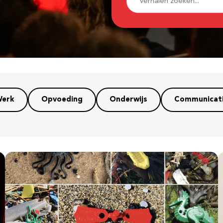
erk
Opvoeding
Onderwijs
Communicat