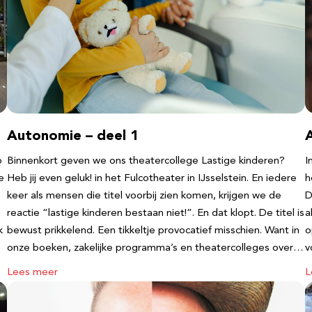
Autonomie – deel 1
b
Binnenkort geven we ons theatercollege Lastige kinderen?
I
e
Heb jij even geluk! in het Fulcotheater in IJsselstein. En iedere
h
keer als mensen die titel voorbij zien komen, krijgen we de
D
reactie “lastige kinderen bestaan niet!”. En dat klopt. De titel is
a
k
bewust prikkelend. Een tikkeltje provocatief misschien. Want in
o
onze boeken, zakelijke programma’s en theatercolleges over…
v
Lees meer
L