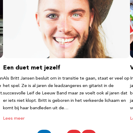
Een duet met jezelf
un
Als Britt Jansen besluit om in transitie te gaan, staat er veel op
I
e
het spel. Ze is al jaren de leadzangeres en gitarist in de
j
t.
succesvolle Leif de Leeuw Band maar ze voelt ook al jaren dat
b
er iets niet klopt. Britt is geboren in het verkeerde lichaam en
j
komt bij haar bandleden uit de…
v
Lees meer
L