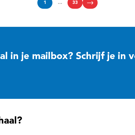
1
…
33
 in je mailbox? Schrijf je in 
haal?