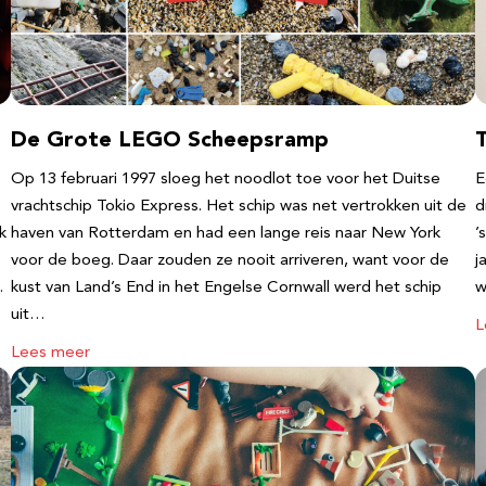
De Grote LEGO Scheepsramp
T
Op 13 februari 1997 sloeg het noodlot toe voor het Duitse
E
vrachtschip Tokio Express. Het schip was net vertrokken uit de
d
k
haven van Rotterdam en had een lange reis naar New York
’
voor de boeg. Daar zouden ze nooit arriveren, want voor de
j
…
kust van Land’s End in het Engelse Cornwall werd het schip
w
uit…
L
Lees meer