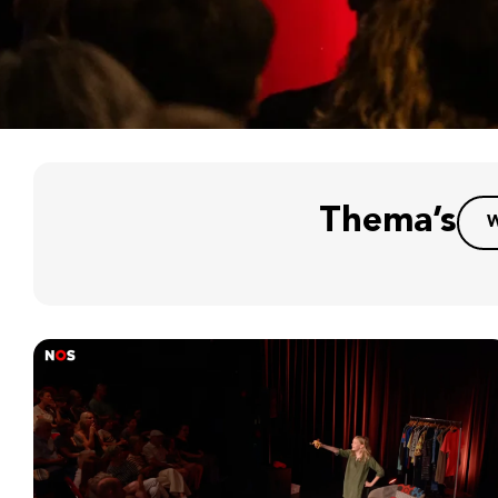
Thema’s
W