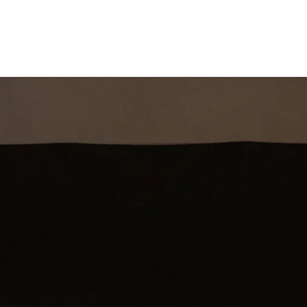
st
Theatershow
Training
Omdenkkrin