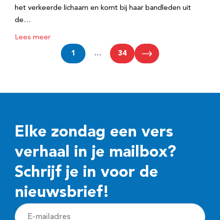
het verkeerde lichaam en komt bij haar bandleden uit
de…
Lees meer
1
…
34
Elke zondag een vers
verhaal in je mailbox?
Schrijf je in voor de
nieuwsbrief!
E