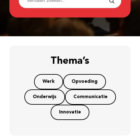
Thema’s
Werk
Opvoeding
Onderwijs
Communicatie
Innovatie