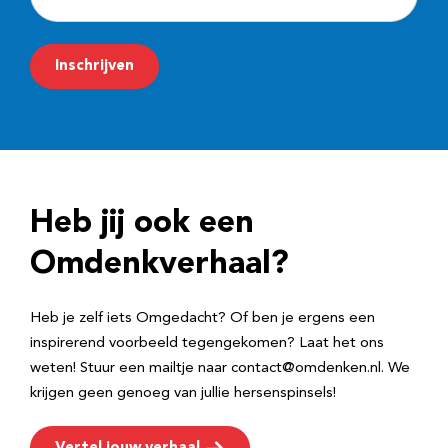
-
m
Inschrijven
a
i
l
a
d
Heb jij ook een
r
e
Omdenkverhaal?
s
Heb je zelf iets Omgedacht? Of ben je ergens een
inspirerend voorbeeld tegengekomen? Laat het ons
weten! Stuur een mailtje naar contact@omdenken.nl. We
krijgen geen genoeg van jullie hersenspinsels!