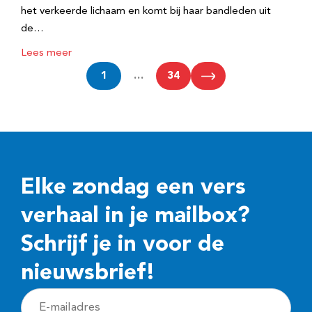
het verkeerde lichaam en komt bij haar bandleden uit
de…
Lees meer
1
…
34
Elke zondag een vers
verhaal in je mailbox?
Schrijf je in voor de
nieuwsbrief!
E