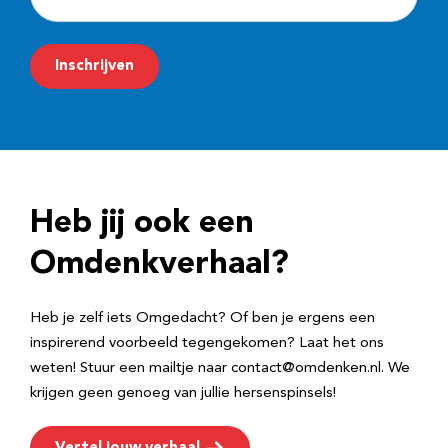
-
m
Inschrijven
a
i
l
a
d
Heb jij ook een
r
e
Omdenkverhaal?
s
Heb je zelf iets Omgedacht? Of ben je ergens een
inspirerend voorbeeld tegengekomen? Laat het ons
weten! Stuur een mailtje naar contact@omdenken.nl. We
krijgen geen genoeg van jullie hersenspinsels!