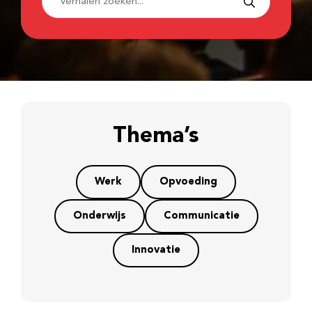
Thema’s
Werk
Opvoeding
Onderwijs
Communicatie
Innovatie