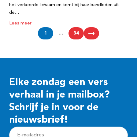
het verkeerde lichaam en komt bij haar bandleden uit
de…
Lees meer
1
…
34
Elke zondag een vers
verhaal in je mailbox?
Schrijf je in voor de
nieuwsbrief!
E