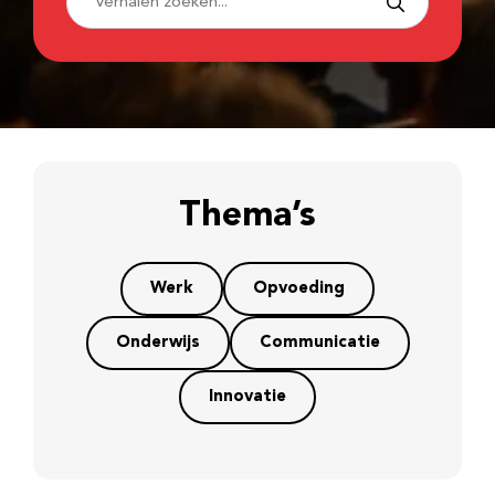
Thema’s
Werk
Opvoeding
Onderwijs
Communicatie
Innovatie