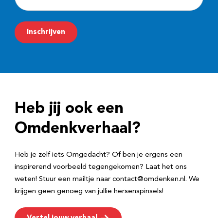
-
m
Inschrijven
a
i
l
a
d
Heb jij ook een
r
e
Omdenkverhaal?
s
Heb je zelf iets Omgedacht? Of ben je ergens een
inspirerend voorbeeld tegengekomen? Laat het ons
weten! Stuur een mailtje naar contact@omdenken.nl. We
krijgen geen genoeg van jullie hersenspinsels!