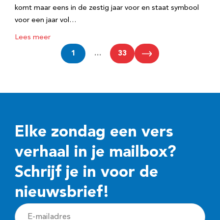
komt maar eens in de zestig jaar voor en staat symbool
voor een jaar vol…
Lees meer
1
…
33
Elke zondag een vers
verhaal in je mailbox?
Schrijf je in voor de
nieuwsbrief!
E