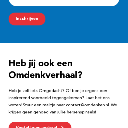
-
m
Inschrijven
a
i
l
a
d
Heb jij ook een
r
e
Omdenkverhaal?
s
Heb je zelf iets Omgedacht? Of ben je ergens een
inspirerend voorbeeld tegengekomen? Laat het ons
weten! Stuur een mailtje naar contact@omdenken.nl. We
krijgen geen genoeg van jullie hersenspinsels!