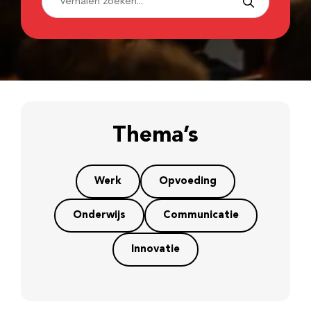
Thema’s
Werk
Opvoeding
Onderwijs
Communicatie
Innovatie