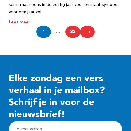
komt maar eens in de zestig jaar voor en staat symbool
voor een jaar vol…
Lees meer
1
…
33
Elke zondag een vers
verhaal in je mailbox?
Schrijf je in voor de
nieuwsbrief!
E