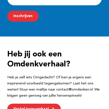
-
m
Inschrijven
a
i
l
a
d
Heb jij ook een
r
e
Omdenkverhaal?
s
Heb je zelf iets Omgedacht? Of ben je ergens een
inspirerend voorbeeld tegengekomen? Laat het ons
weten! Stuur een mailtje naar contact@omdenken.nl. We
krijgen geen genoeg van jullie hersenspinsels!