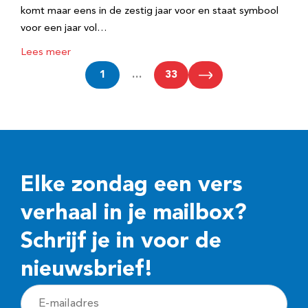
komt maar eens in de zestig jaar voor en staat symbool
voor een jaar vol…
Lees meer
1
…
33
Elke zondag een vers
verhaal in je mailbox?
Schrijf je in voor de
nieuwsbrief!
E