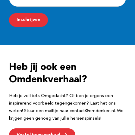
-
m
Inschrijven
a
i
l
a
d
Heb jij ook een
r
e
Omdenkverhaal?
s
Heb je zelf iets Omgedacht? Of ben je ergens een
inspirerend voorbeeld tegengekomen? Laat het ons
weten! Stuur een mailtje naar contact@omdenken.nl. We
krijgen geen genoeg van jullie hersenspinsels!