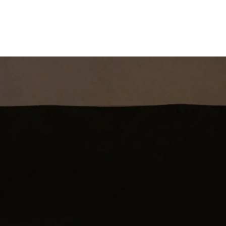
st
Theatershow
Training
Omdenkkrin