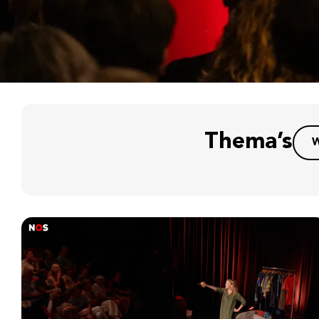
Thema’s
W