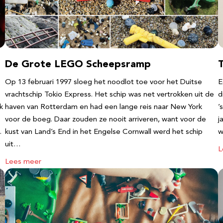
De Grote LEGO Scheepsramp
T
Op 13 februari 1997 sloeg het noodlot toe voor het Duitse
E
vrachtschip Tokio Express. Het schip was net vertrokken uit de
d
k
haven van Rotterdam en had een lange reis naar New York
’
voor de boeg. Daar zouden ze nooit arriveren, want voor de
j
…
kust van Land’s End in het Engelse Cornwall werd het schip
w
uit…
L
Lees meer