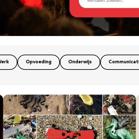
erk
Opvoeding
Onderwijs
Communicat