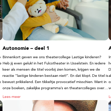
Autonomie – deel 1
b
Binnenkort geven we ons theatercollege Lastige kinderen?
I
e
Heb jij even geluk! in het Fulcotheater in IJsselstein. En iedere
h
keer als mensen die titel voorbij zien komen, krijgen we de
D
reactie “lastige kinderen bestaan niet!”. En dat klopt. De titel is
a
k
bewust prikkelend. Een tikkeltje provocatief misschien. Want in
o
onze boeken, zakelijke programma’s en theatercolleges over…
v
Lees meer
L