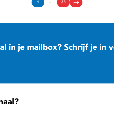
1
…
33
 in je mailbox? Schrijf je in 
haal?