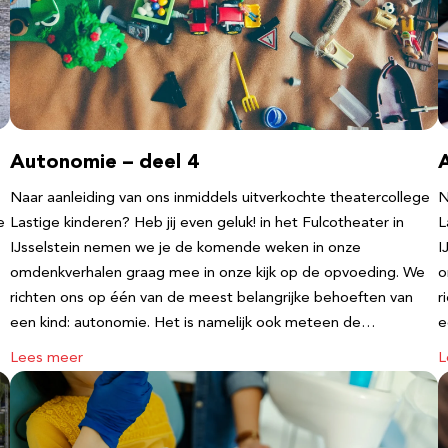
Autonomie – deel 4
Naar aanleiding van ons inmiddels uitverkochte theatercollege
N
e
Lastige kinderen? Heb jij even geluk! in het Fulcotheater in
L
IJsselstein nemen we je de komende weken in onze
I
omdenkverhalen graag mee in onze kijk op de opvoeding. We
o
richten ons op één van de meest belangrijke behoeften van
r
een kind: autonomie. Het is namelijk ook meteen de…
e
Lees meer
L