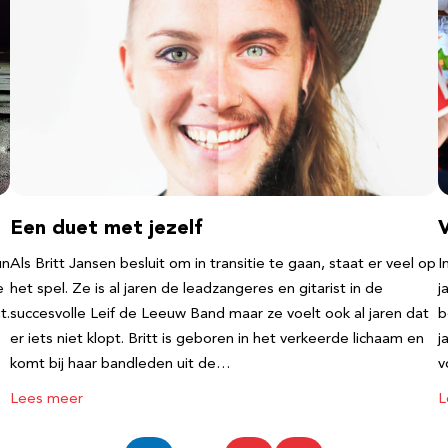
Een duet met jezelf
un
Als Britt Jansen besluit om in transitie te gaan, staat er veel op
I
e
het spel. Ze is al jaren de leadzangeres en gitarist in de
j
t.
succesvolle Leif de Leeuw Band maar ze voelt ook al jaren dat
b
er iets niet klopt. Britt is geboren in het verkeerde lichaam en
j
komt bij haar bandleden uit de…
v
Lees meer
L