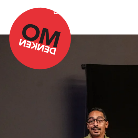
Over Omdenken
Podca