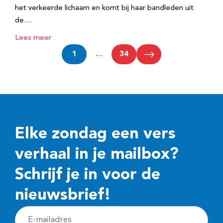
het verkeerde lichaam en komt bij haar bandleden uit
de…
Lees meer
1
…
34
Elke zondag een vers
verhaal in je mailbox?
Schrijf je in voor de
nieuwsbrief!
E