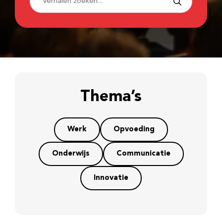
Thema’s
Werk
Opvoeding
Onderwijs
Communicatie
Innovatie