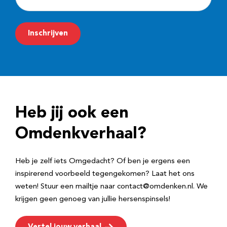
-
m
Inschrijven
a
i
l
a
d
Heb jij ook een
r
e
Omdenkverhaal?
s
Heb je zelf iets Omgedacht? Of ben je ergens een
inspirerend voorbeeld tegengekomen? Laat het ons
weten! Stuur een mailtje naar contact@omdenken.nl. We
krijgen geen genoeg van jullie hersenspinsels!