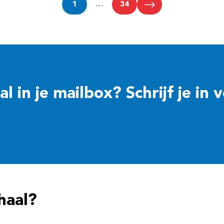
1
…
34
 in je mailbox? Schrijf je in 
haal?