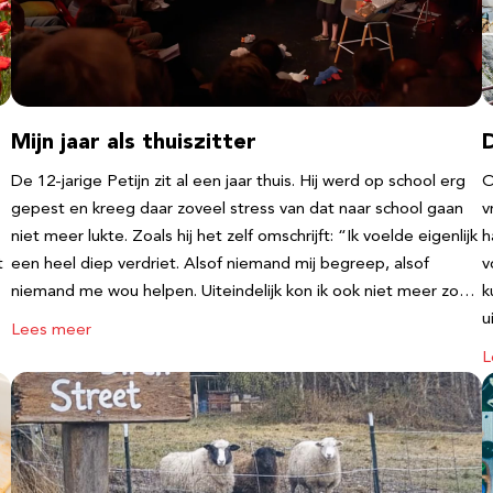
Mijn jaar als thuiszitter
De 12-jarige Petijn zit al een jaar thuis. Hij werd op school erg
O
gepest en kreeg daar zoveel stress van dat naar school gaan
v
niet meer lukte. Zoals hij het zelf omschrijft: “Ik voelde eigenlijk
h
t
een heel diep verdriet. Alsof niemand mij begreep, alsof
v
niemand me wou helpen. Uiteindelijk kon ik ook niet meer zo…
k
u
Lees meer
L