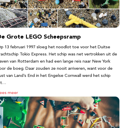
De Grote LEGO Scheepsramp
p 13 februari 1997 sloeg het noodlot toe voor het Duitse
rachtschip Tokio Express. Het schip was net vertrokken uit de
aven van Rotterdam en had een lange reis naar New York
oor de boeg. Daar zouden ze nooit arriveren, want voor de
ust van Land’s End in het Engelse Cornwall werd het schip
it…
ees meer