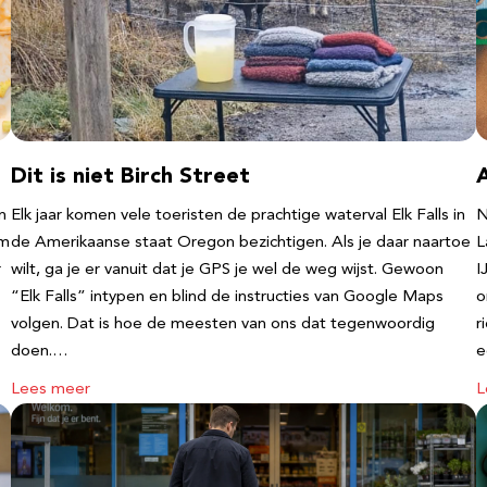
Dit is niet Birch Street
n
Elk jaar komen vele toeristen de prachtige waterval Elk Falls in
N
‘m
de Amerikaanse staat Oregon bezichtigen. Als je daar naartoe
L
r
wilt, ga je er vanuit dat je GPS je wel de weg wijst. Gewoon
I
“Elk Falls” intypen en blind de instructies van Google Maps
o
volgen. Dat is hoe de meesten van ons dat tegenwoordig
r
doen.…
e
Lees meer
L