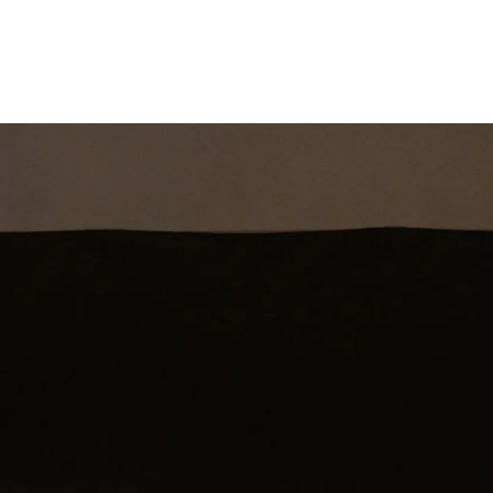
st
Theatershow
Training
Omdenkkrin