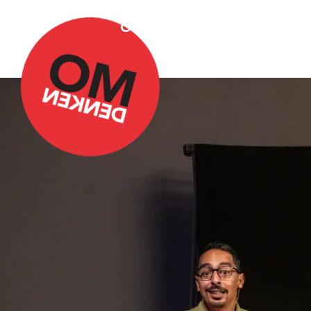
Over Omdenken
Podca