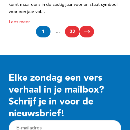
komt maar eens in de zestig jaar voor en staat symbool
voor een jaar vol…
Lees meer
1
…
33
Elke zondag een vers
verhaal in je mailbox?
Schrijf je in voor de
nieuwsbrief!
E