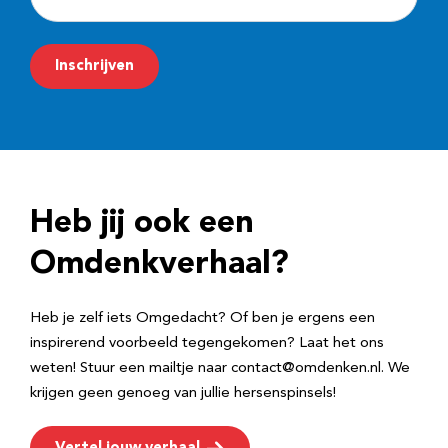
-
m
Inschrijven
a
i
l
a
d
Heb jij ook een
r
e
Omdenkverhaal?
s
Heb je zelf iets Omgedacht? Of ben je ergens een
inspirerend voorbeeld tegengekomen? Laat het ons
weten! Stuur een mailtje naar contact@omdenken.nl. We
krijgen geen genoeg van jullie hersenspinsels!