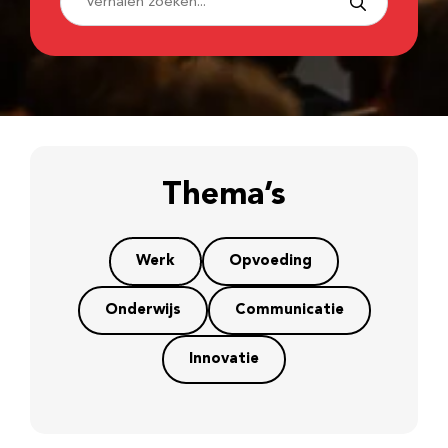
Thema’s
Werk
Opvoeding
Onderwijs
Communicatie
Innovatie