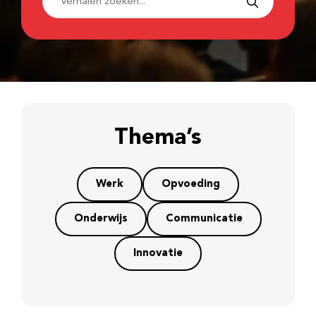
Thema’s
Werk
Opvoeding
Onderwijs
Communicatie
Innovatie