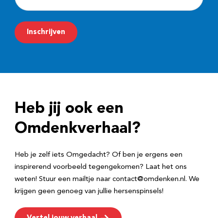
-
m
Inschrijven
a
i
l
a
d
Heb jij ook een
r
e
Omdenkverhaal?
s
Heb je zelf iets Omgedacht? Of ben je ergens een
inspirerend voorbeeld tegengekomen? Laat het ons
weten! Stuur een mailtje naar contact@omdenken.nl. We
krijgen geen genoeg van jullie hersenspinsels!