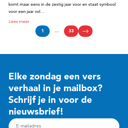
komt maar eens in de zestig jaar voor en staat symbool
voor een jaar vol…
Lees meer
1
…
33
Elke zondag een vers
verhaal in je mailbox?
Schrijf je in voor de
nieuwsbrief!
E