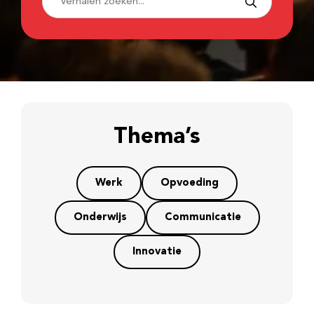
Thema’s
Werk
Opvoeding
Onderwijs
Communicatie
Innovatie