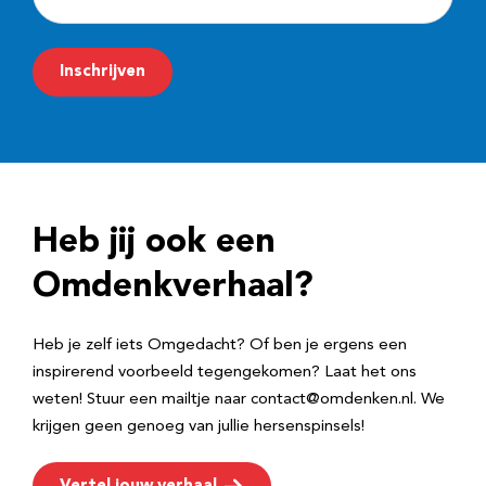
-
m
Inschrijven
a
i
l
a
d
Heb jij ook een
r
e
Omdenkverhaal?
s
Heb je zelf iets Omgedacht? Of ben je ergens een
inspirerend voorbeeld tegengekomen? Laat het ons
weten! Stuur een mailtje naar contact@omdenken.nl. We
krijgen geen genoeg van jullie hersenspinsels!