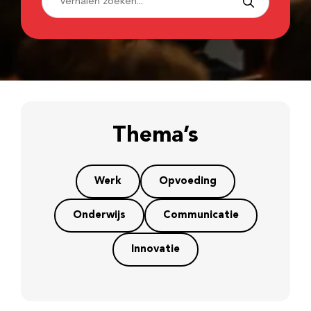
Thema’s
Werk
Opvoeding
Onderwijs
Communicatie
Innovatie