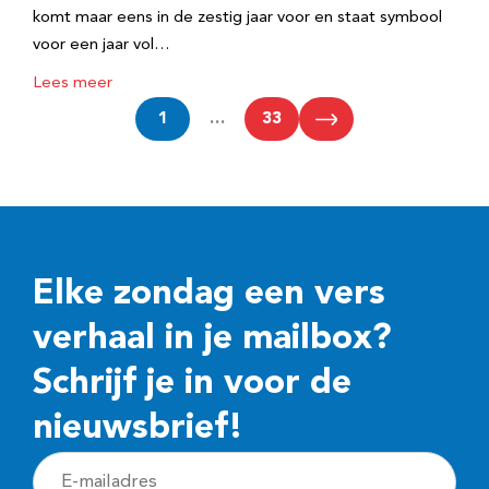
komt maar eens in de zestig jaar voor en staat symbool
voor een jaar vol…
Lees meer
1
…
33
Elke zondag een vers
verhaal in je mailbox?
Schrijf je in voor de
nieuwsbrief!
E