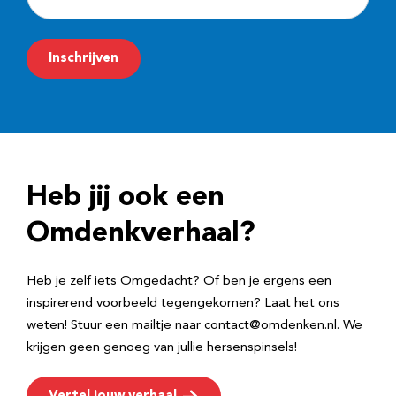
-
m
Inschrijven
a
i
l
a
d
Heb jij ook een
r
e
Omdenkverhaal?
s
Heb je zelf iets Omgedacht? Of ben je ergens een
inspirerend voorbeeld tegengekomen? Laat het ons
weten! Stuur een mailtje naar contact@omdenken.nl. We
krijgen geen genoeg van jullie hersenspinsels!