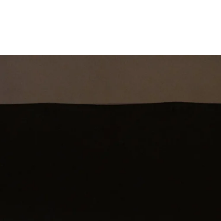
st
Theatershow
Training
Omdenkkrin