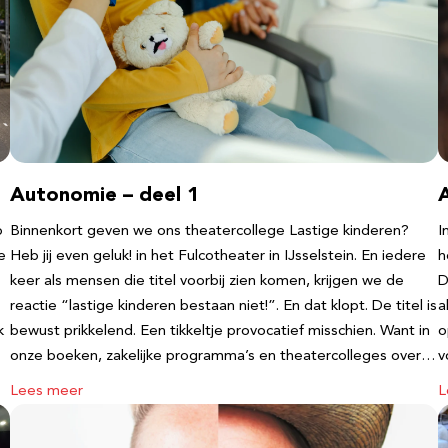
Autonomie – deel 1
b
Binnenkort geven we ons theatercollege Lastige kinderen?
I
e
Heb jij even geluk! in het Fulcotheater in IJsselstein. En iedere
h
keer als mensen die titel voorbij zien komen, krijgen we de
D
reactie “lastige kinderen bestaan niet!”. En dat klopt. De titel is
a
k
bewust prikkelend. Een tikkeltje provocatief misschien. Want in
o
onze boeken, zakelijke programma’s en theatercolleges over…
v
Lees meer
L