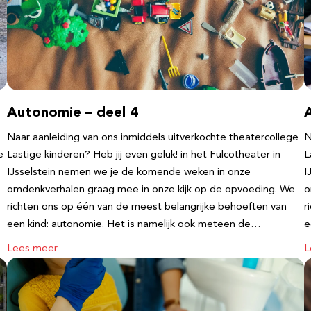
Autonomie – deel 4
Naar aanleiding van ons inmiddels uitverkochte theatercollege
N
e
Lastige kinderen? Heb jij even geluk! in het Fulcotheater in
L
IJsselstein nemen we je de komende weken in onze
I
omdenkverhalen graag mee in onze kijk op de opvoeding. We
o
richten ons op één van de meest belangrijke behoeften van
r
een kind: autonomie. Het is namelijk ook meteen de…
e
Lees meer
L