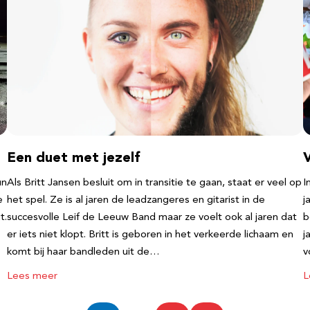
Een duet met jezelf
un
Als Britt Jansen besluit om in transitie te gaan, staat er veel op
I
e
het spel. Ze is al jaren de leadzangeres en gitarist in de
j
t.
succesvolle Leif de Leeuw Band maar ze voelt ook al jaren dat
b
er iets niet klopt. Britt is geboren in het verkeerde lichaam en
j
komt bij haar bandleden uit de…
v
Lees meer
L