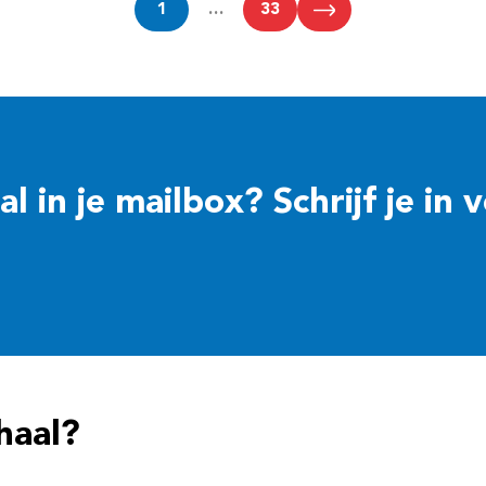
1
…
33
 in je mailbox? Schrijf je in 
haal?