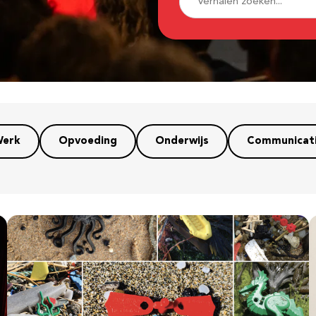
erk
Opvoeding
Onderwijs
Communicat