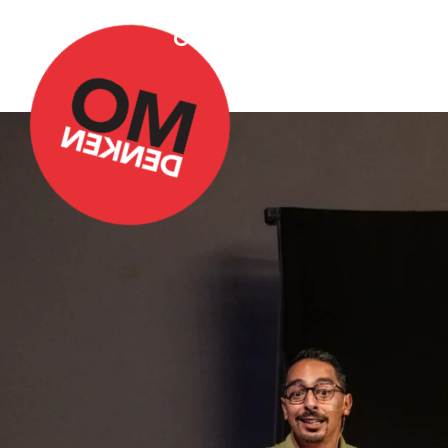
Over Omdenken
Podca