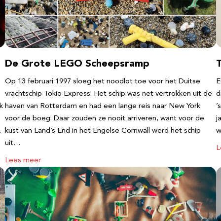
De Grote LEGO Scheepsramp
T
Op 13 februari 1997 sloeg het noodlot toe voor het Duitse
E
vrachtschip Tokio Express. Het schip was net vertrokken uit de
d
k
haven van Rotterdam en had een lange reis naar New York
’
voor de boeg. Daar zouden ze nooit arriveren, want voor de
j
…
kust van Land’s End in het Engelse Cornwall werd het schip
w
uit…
L
Lees meer