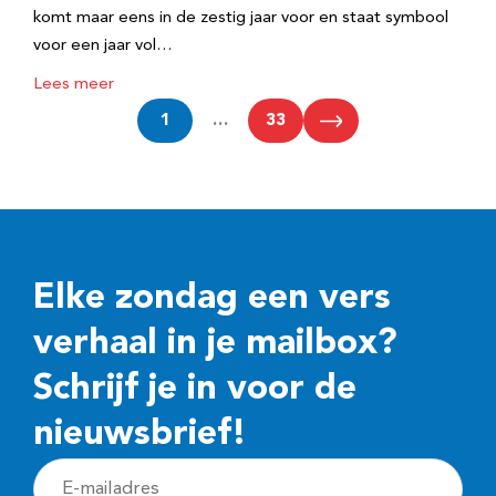
komt maar eens in de zestig jaar voor en staat symbool
voor een jaar vol…
Lees meer
1
…
33
Elke zondag een vers
verhaal in je mailbox?
Schrijf je in voor de
nieuwsbrief!
E