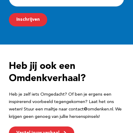
-
m
Inschrijven
a
i
l
a
d
Heb jij ook een
r
e
Omdenkverhaal?
s
Heb je zelf iets Omgedacht? Of ben je ergens een
inspirerend voorbeeld tegengekomen? Laat het ons
weten! Stuur een mailtje naar contact@omdenken.nl. We
krijgen geen genoeg van jullie hersenspinsels!