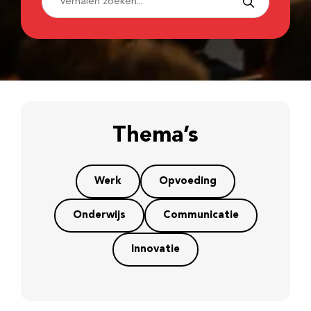
Thema’s
Werk
Opvoeding
Onderwijs
Communicatie
Innovatie