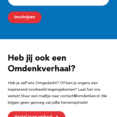
-
m
Inschrijven
a
i
l
a
d
Heb jij ook een
r
e
Omdenkverhaal?
s
Heb je zelf iets Omgedacht? Of ben je ergens een
inspirerend voorbeeld tegengekomen? Laat het ons
weten! Stuur een mailtje naar contact@omdenken.nl. We
krijgen geen genoeg van jullie hersenspinsels!