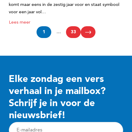
komt maar eens in de zestig jaar voor en staat symbool
voor een jaar vol…
Lees meer
1
…
33
Elke zondag een vers
verhaal in je mailbox?
Schrijf je in voor de
nieuwsbrief!
E