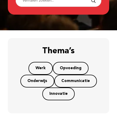
Thema’s
Werk
Opvoeding
Onderwijs
Communicatie
Innovatie