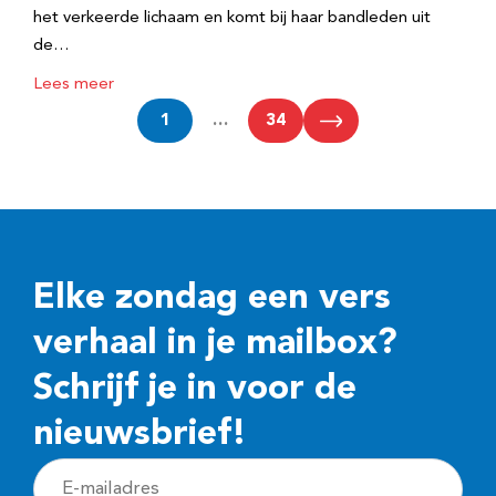
het verkeerde lichaam en komt bij haar bandleden uit
de…
Lees meer
1
…
34
Elke zondag een vers
verhaal in je mailbox?
Schrijf je in voor de
nieuwsbrief!
E