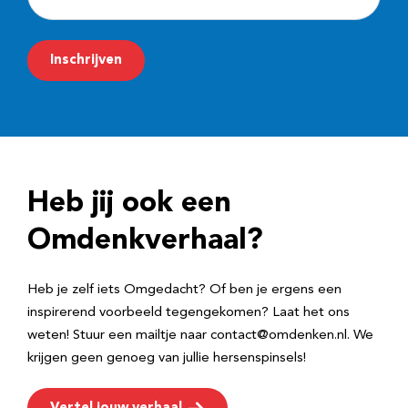
-
m
Inschrijven
a
i
l
a
d
Heb jij ook een
r
e
Omdenkverhaal?
s
Heb je zelf iets Omgedacht? Of ben je ergens een
inspirerend voorbeeld tegengekomen? Laat het ons
weten! Stuur een mailtje naar contact@omdenken.nl. We
krijgen geen genoeg van jullie hersenspinsels!