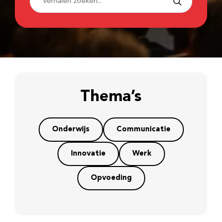
Thema’s
Onderwijs
Communicatie
Innovatie
Werk
Opvoeding