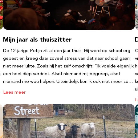
Mijn jaar als thuiszitter
De 12-jarige Petijn zit al een jaar thuis. Hij werd op school erg
O
gepest en kreeg daar zoveel stress van dat naar school gaan
v
niet meer lukte. Zoals hij het zelf omschrijft: “Ik voelde eigenlijk
h
t
een heel diep verdriet. Alsof niemand mij begreep, alsof
v
niemand me wou helpen. Uiteindelijk kon ik ook niet meer zo…
k
u
Lees meer
L