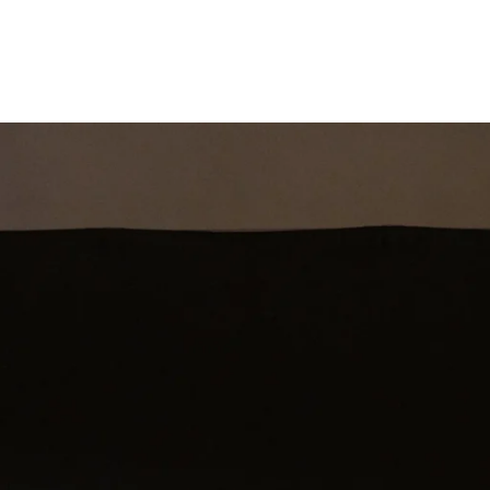
st
Theatershow
Training
Omdenkkrin