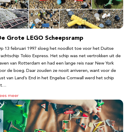
De Grote LEGO Scheepsramp
p 13 februari 1997 sloeg het noodlot toe voor het Duitse
rachtschip Tokio Express. Het schip was net vertrokken uit de
aven van Rotterdam en had een lange reis naar New York
oor de boeg. Daar zouden ze nooit arriveren, want voor de
ust van Land’s End in het Engelse Cornwall werd het schip
it…
ees meer