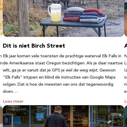
Dit is niet Birch Street
n
Elk jaar komen vele toeristen de prachtige waterval Elk Falls in
N
‘m
de Amerikaanse staat Oregon bezichtigen. Als je daar naartoe
L
r
wilt, ga je er vanuit dat je GPS je wel de weg wijst. Gewoon
I
“Elk Falls” intypen en blind de instructies van Google Maps
o
volgen. Dat is hoe de meesten van ons dat tegenwoordig
r
doen.…
e
Lees meer
L