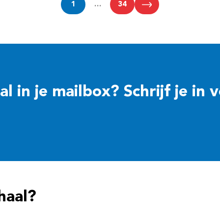
1
…
34
 in je mailbox? Schrijf je in 
haal?