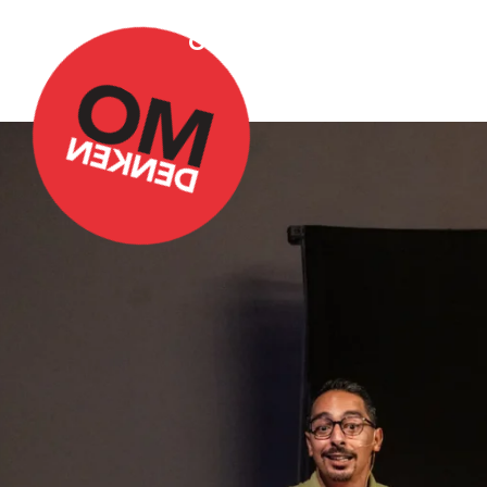
Over Omdenken
Podca