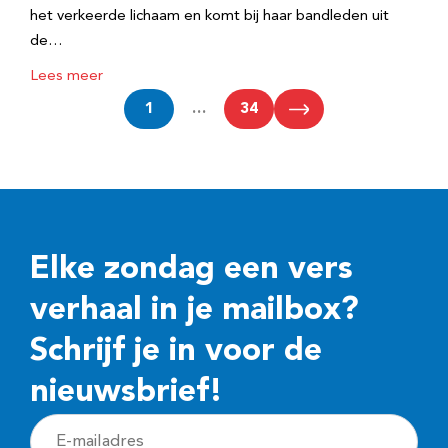
het verkeerde lichaam en komt bij haar bandleden uit
de…
Lees meer
1
…
34
Elke zondag een vers
verhaal in je mailbox?
Schrijf je in voor de
nieuwsbrief!
E