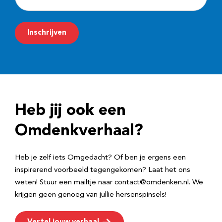
-
m
Inschrijven
a
i
l
a
d
Heb jij ook een
r
e
Omdenkverhaal?
s
Heb je zelf iets Omgedacht? Of ben je ergens een
inspirerend voorbeeld tegengekomen? Laat het ons
weten! Stuur een mailtje naar contact@omdenken.nl. We
krijgen geen genoeg van jullie hersenspinsels!