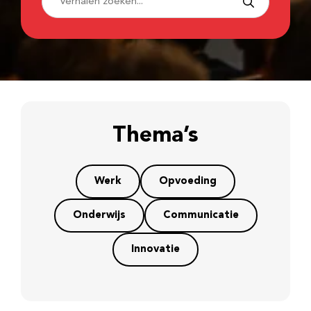
Thema’s
Werk
Opvoeding
Onderwijs
Communicatie
Innovatie