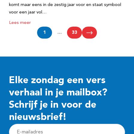
komt maar eens in de zestig jaar voor en staat symbool
voor een jaar vol…
Lees meer
1
…
33
Elke zondag een vers
verhaal in je mailbox?
Schrijf je in voor de
nieuwsbrief!
E