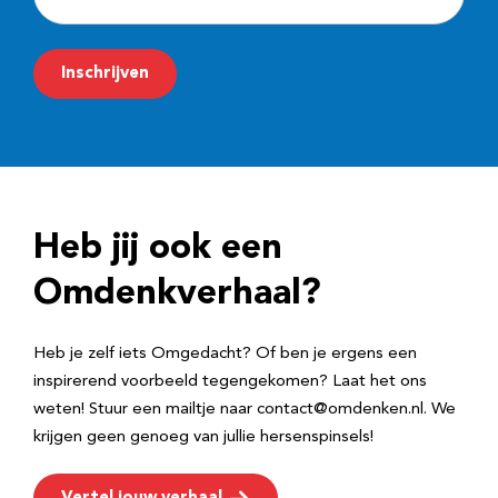
-
m
Inschrijven
a
i
l
a
d
Heb jij ook een
r
e
Omdenkverhaal?
s
Heb je zelf iets Omgedacht? Of ben je ergens een
inspirerend voorbeeld tegengekomen? Laat het ons
weten! Stuur een mailtje naar contact@omdenken.nl. We
krijgen geen genoeg van jullie hersenspinsels!