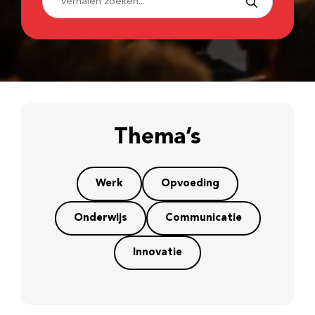
Thema’s
Werk
Opvoeding
Onderwijs
Communicatie
Innovatie