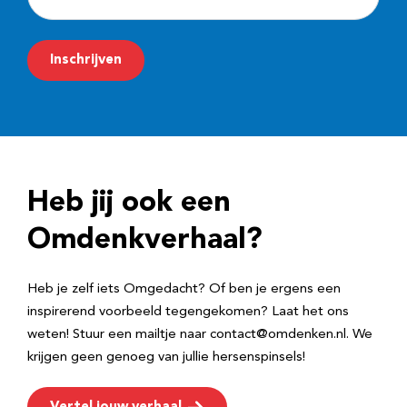
-
m
Inschrijven
a
i
l
a
d
Heb jij ook een
r
e
Omdenkverhaal?
s
Heb je zelf iets Omgedacht? Of ben je ergens een
inspirerend voorbeeld tegengekomen? Laat het ons
weten! Stuur een mailtje naar contact@omdenken.nl. We
krijgen geen genoeg van jullie hersenspinsels!