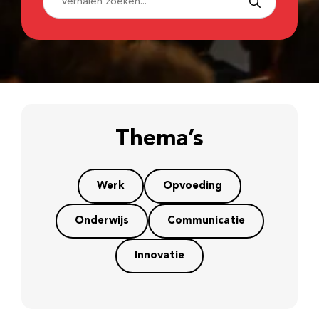
Thema’s
Werk
Opvoeding
Onderwijs
Communicatie
Innovatie