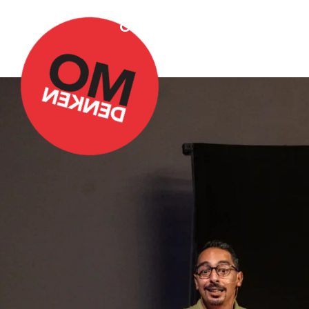
Over Omdenken
Podca