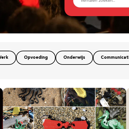
erk
Opvoeding
Onderwijs
Communicat