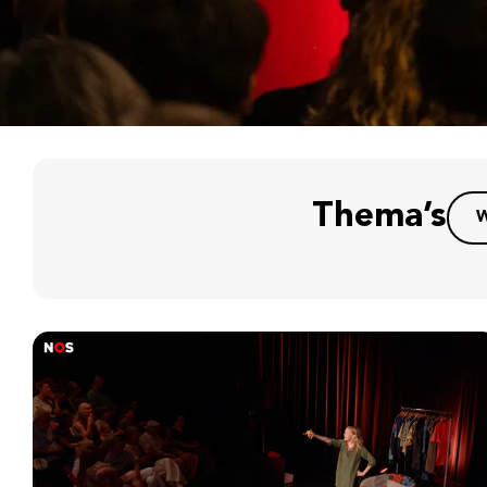
Thema’s
W