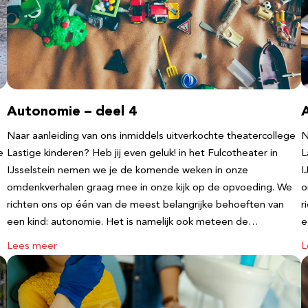
Autonomie – deel 4
Naar aanleiding van ons inmiddels uitverkochte theatercollege
N
e
Lastige kinderen? Heb jij even geluk! in het Fulcotheater in
L
IJsselstein nemen we je de komende weken in onze
I
omdenkverhalen graag mee in onze kijk op de opvoeding. We
o
richten ons op één van de meest belangrijke behoeften van
r
een kind: autonomie. Het is namelijk ook meteen de…
e
Lees meer
L