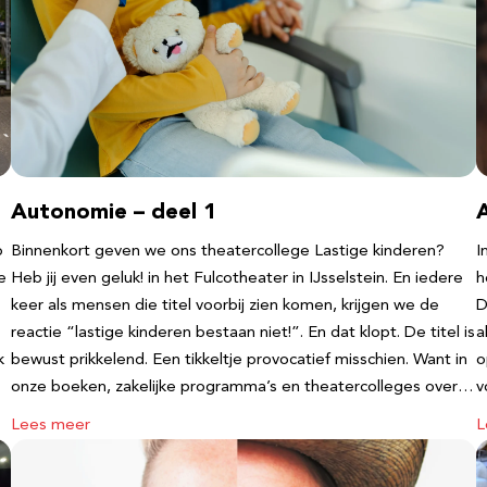
Autonomie – deel 1
b
Binnenkort geven we ons theatercollege Lastige kinderen?
I
e
Heb jij even geluk! in het Fulcotheater in IJsselstein. En iedere
h
keer als mensen die titel voorbij zien komen, krijgen we de
D
reactie “lastige kinderen bestaan niet!”. En dat klopt. De titel is
a
k
bewust prikkelend. Een tikkeltje provocatief misschien. Want in
o
onze boeken, zakelijke programma’s en theatercolleges over…
v
Lees meer
L