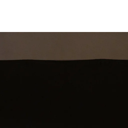
st
Theatershow
Training
Omdenkkrin