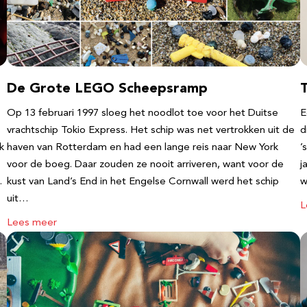
De Grote LEGO Scheepsramp
T
Op 13 februari 1997 sloeg het noodlot toe voor het Duitse
E
vrachtschip Tokio Express. Het schip was net vertrokken uit de
d
k
haven van Rotterdam en had een lange reis naar New York
’
voor de boeg. Daar zouden ze nooit arriveren, want voor de
j
…
kust van Land’s End in het Engelse Cornwall werd het schip
w
uit…
L
Lees meer