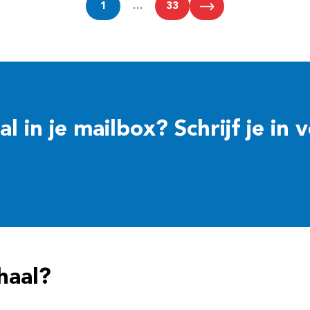
1
…
33
 in je mailbox? Schrijf je in 
haal?