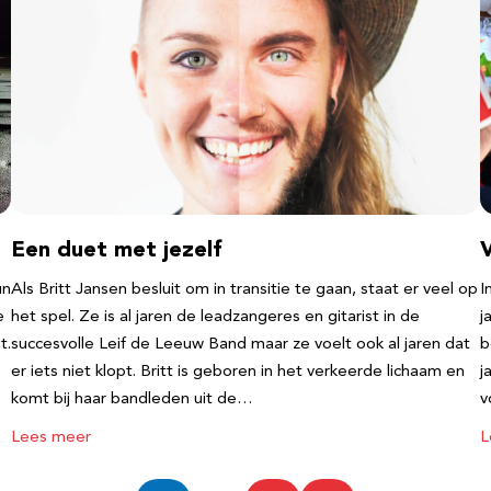
Een duet met jezelf
un
Als Britt Jansen besluit om in transitie te gaan, staat er veel op
I
e
het spel. Ze is al jaren de leadzangeres en gitarist in de
j
t.
succesvolle Leif de Leeuw Band maar ze voelt ook al jaren dat
b
er iets niet klopt. Britt is geboren in het verkeerde lichaam en
j
komt bij haar bandleden uit de…
v
Lees meer
L