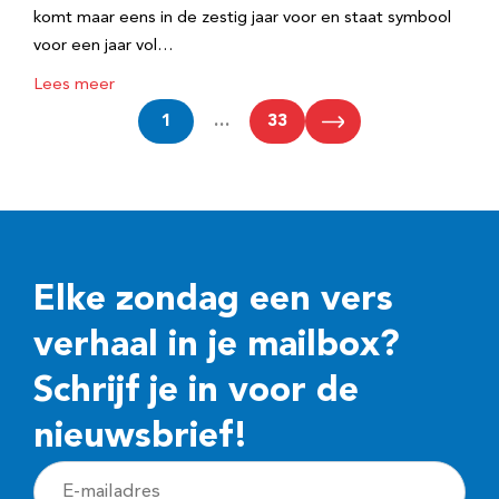
komt maar eens in de zestig jaar voor en staat symbool
voor een jaar vol…
Lees meer
1
…
33
Elke zondag een vers
verhaal in je mailbox?
Schrijf je in voor de
nieuwsbrief!
E