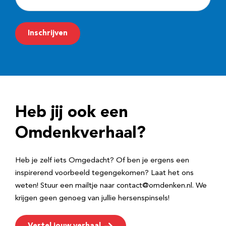
-
m
Inschrijven
a
i
l
a
d
Heb jij ook een
r
e
Omdenkverhaal?
s
Heb je zelf iets Omgedacht? Of ben je ergens een
inspirerend voorbeeld tegengekomen? Laat het ons
weten! Stuur een mailtje naar contact@omdenken.nl. We
krijgen geen genoeg van jullie hersenspinsels!