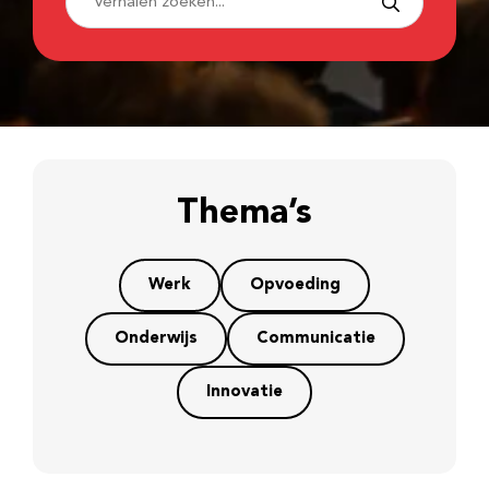
Thema’s
Werk
Opvoeding
Onderwijs
Communicatie
Innovatie