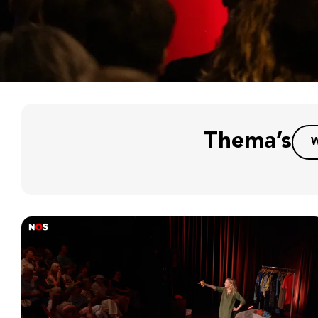
Thema’s
W