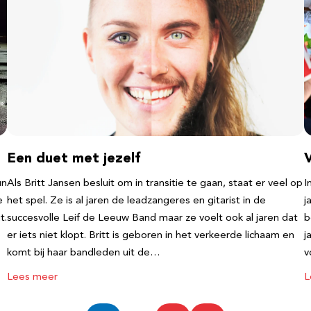
Een duet met jezelf
un
Als Britt Jansen besluit om in transitie te gaan, staat er veel op
I
e
het spel. Ze is al jaren de leadzangeres en gitarist in de
j
t.
succesvolle Leif de Leeuw Band maar ze voelt ook al jaren dat
b
er iets niet klopt. Britt is geboren in het verkeerde lichaam en
j
komt bij haar bandleden uit de…
v
Lees meer
L