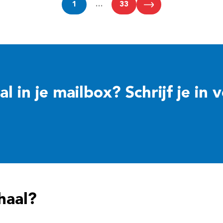
1
…
33
 in je mailbox? Schrijf je in 
haal?