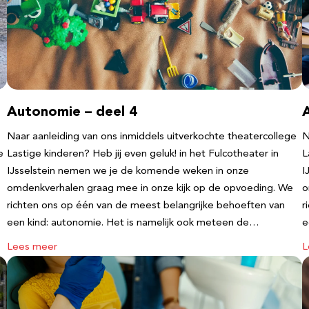
Autonomie – deel 4
Naar aanleiding van ons inmiddels uitverkochte theatercollege
N
e
Lastige kinderen? Heb jij even geluk! in het Fulcotheater in
L
IJsselstein nemen we je de komende weken in onze
I
omdenkverhalen graag mee in onze kijk op de opvoeding. We
o
richten ons op één van de meest belangrijke behoeften van
r
een kind: autonomie. Het is namelijk ook meteen de…
e
Lees meer
L