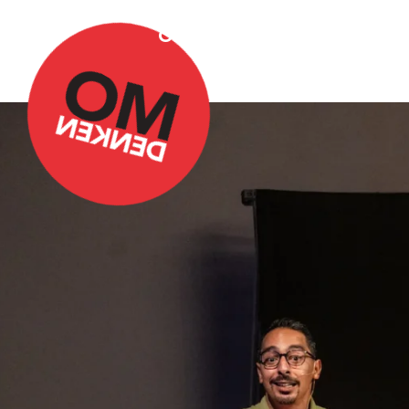
Over Omdenken
Podca