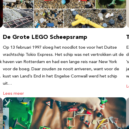
De Grote LEGO Scheepsramp
T
Op 13 februari 1997 sloeg het noodlot toe voor het Duitse
E
vrachtschip Tokio Express. Het schip was net vertrokken uit de
d
k
haven van Rotterdam en had een lange reis naar New York
’
voor de boeg. Daar zouden ze nooit arriveren, want voor de
j
…
kust van Land’s End in het Engelse Cornwall werd het schip
w
uit…
L
Lees meer