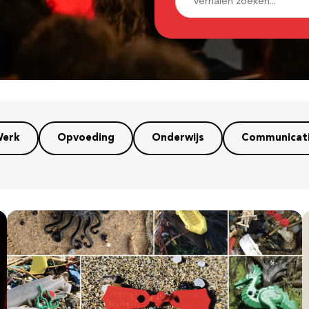
erk
Opvoeding
Onderwijs
Communicat