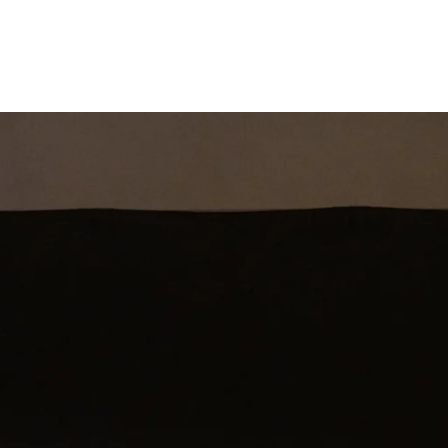
st
Theatershow
Training
Omdenkkrin