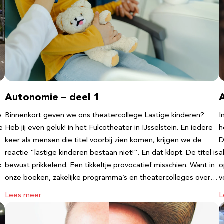
Autonomie – deel 1
b
Binnenkort geven we ons theatercollege Lastige kinderen?
I
e
Heb jij even geluk! in het Fulcotheater in IJsselstein. En iedere
h
keer als mensen die titel voorbij zien komen, krijgen we de
D
reactie “lastige kinderen bestaan niet!”. En dat klopt. De titel is
a
k
bewust prikkelend. Een tikkeltje provocatief misschien. Want in
o
onze boeken, zakelijke programma’s en theatercolleges over…
v
Lees meer
L