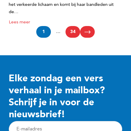
het verkeerde lichaam en komt bij haar bandleden uit
de…
Lees meer
1
…
34
Elke zondag een vers
verhaal in je mailbox?
Schrijf je in voor de
nieuwsbrief!
E