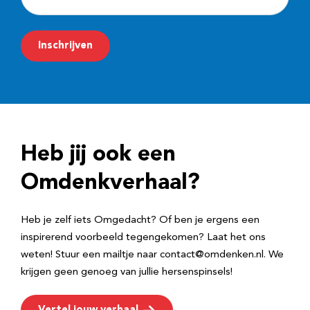
-
m
Inschrijven
a
i
l
a
d
Heb jij ook een
r
e
Omdenkverhaal?
s
Heb je zelf iets Omgedacht? Of ben je ergens een
inspirerend voorbeeld tegengekomen? Laat het ons
weten! Stuur een mailtje naar contact@omdenken.nl. We
krijgen geen genoeg van jullie hersenspinsels!