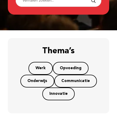
Thema’s
Werk
Opvoeding
Onderwijs
Communicatie
Innovatie