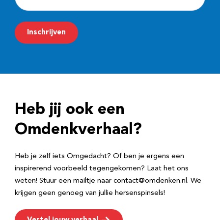
-
m
Inschrijven
a
i
l
a
d
Heb jij ook een
r
e
Omdenkverhaal?
s
Heb je zelf iets Omgedacht? Of ben je ergens een
inspirerend voorbeeld tegengekomen? Laat het ons
weten! Stuur een mailtje naar contact@omdenken.nl. We
krijgen geen genoeg van jullie hersenspinsels!