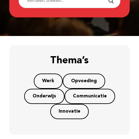
Thema’s
Werk
Opvoeding
Onderwijs
Communicatie
Innovatie