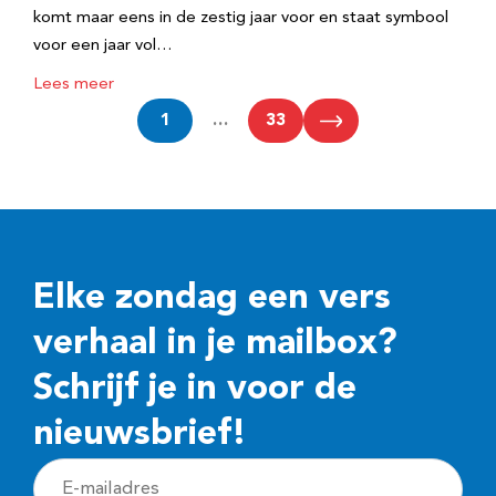
komt maar eens in de zestig jaar voor en staat symbool
voor een jaar vol…
Lees meer
1
…
33
Elke zondag een vers
verhaal in je mailbox?
Schrijf je in voor de
nieuwsbrief!
E