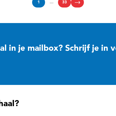
1
…
33
 in je mailbox? Schrijf je in 
haal?