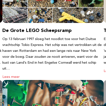
De Grote LEGO Scheepsramp
T
Op 13 februari 1997 sloeg het noodlot toe voor het Duitse
E
vrachtschip Tokio Express. Het schip was net vertrokken uit de
d
k
haven van Rotterdam en had een lange reis naar New York
’
voor de boeg. Daar zouden ze nooit arriveren, want voor de
j
…
kust van Land’s End in het Engelse Cornwall werd het schip
w
uit…
L
Lees meer