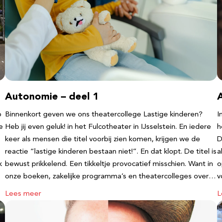
Autonomie – deel 1
b
Binnenkort geven we ons theatercollege Lastige kinderen?
I
e
Heb jij even geluk! in het Fulcotheater in IJsselstein. En iedere
h
keer als mensen die titel voorbij zien komen, krijgen we de
D
reactie “lastige kinderen bestaan niet!”. En dat klopt. De titel is
a
k
bewust prikkelend. Een tikkeltje provocatief misschien. Want in
o
onze boeken, zakelijke programma’s en theatercolleges over…
v
Lees meer
L