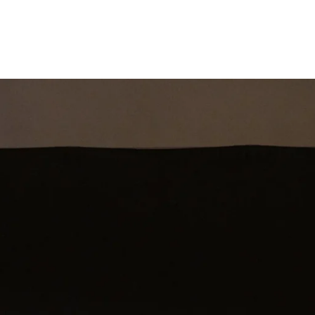
st
Theatershow
Training
Omdenkkrin