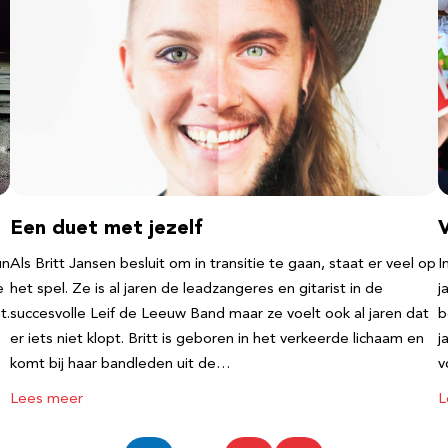
Een duet met jezelf
un
Als Britt Jansen besluit om in transitie te gaan, staat er veel op
I
e
het spel. Ze is al jaren de leadzangeres en gitarist in de
j
t.
succesvolle Leif de Leeuw Band maar ze voelt ook al jaren dat
b
er iets niet klopt. Britt is geboren in het verkeerde lichaam en
j
komt bij haar bandleden uit de…
v
Lees meer
L