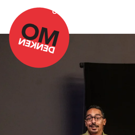
Over Omdenken
Podca