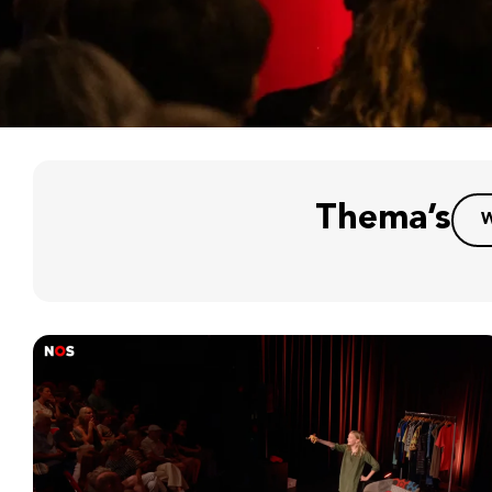
Thema’s
W