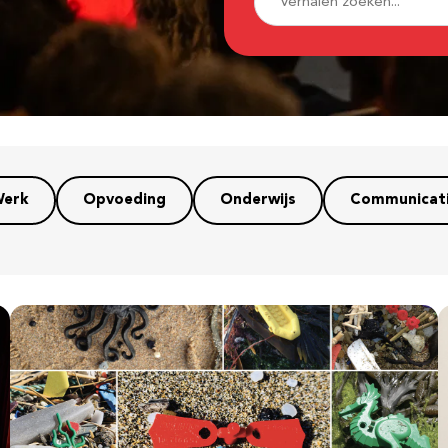
erk
Opvoeding
Onderwijs
Communicat