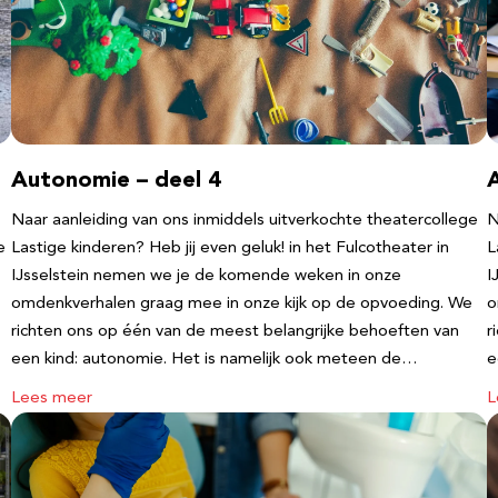
Autonomie – deel 4
Naar aanleiding van ons inmiddels uitverkochte theatercollege
N
e
Lastige kinderen? Heb jij even geluk! in het Fulcotheater in
L
IJsselstein nemen we je de komende weken in onze
I
omdenkverhalen graag mee in onze kijk op de opvoeding. We
o
richten ons op één van de meest belangrijke behoeften van
r
een kind: autonomie. Het is namelijk ook meteen de…
e
Lees meer
L