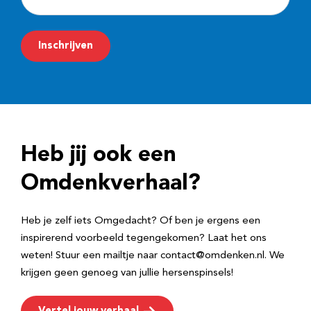
-
m
Inschrijven
a
i
l
a
d
Heb jij ook een
r
e
Omdenkverhaal?
s
Heb je zelf iets Omgedacht? Of ben je ergens een
inspirerend voorbeeld tegengekomen? Laat het ons
weten! Stuur een mailtje naar contact@omdenken.nl. We
krijgen geen genoeg van jullie hersenspinsels!