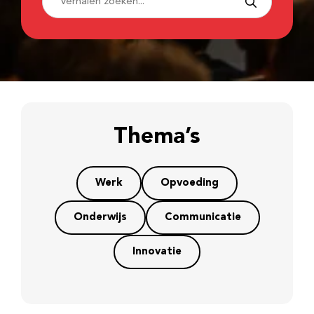
Thema’s
Werk
Opvoeding
Onderwijs
Communicatie
Innovatie