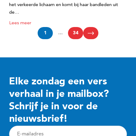
het verkeerde lichaam en komt bij haar bandleden uit
de…
Lees meer
1
…
34
Elke zondag een vers
verhaal in je mailbox?
Schrijf je in voor de
nieuwsbrief!
E