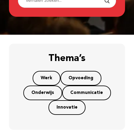
Thema’s
Werk
Opvoeding
Onderwijs
Communicatie
Innovatie