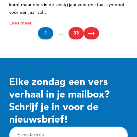
komt maar eens in de zestig jaar voor en staat symbool
voor een jaar vol…
Lees meer
1
…
33
Elke zondag een vers
verhaal in je mailbox?
Schrijf je in voor de
nieuwsbrief!
E