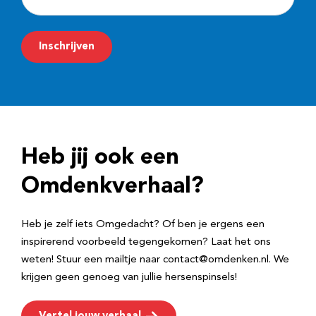
-
m
Inschrijven
a
i
l
a
d
Heb jij ook een
r
e
Omdenkverhaal?
s
Heb je zelf iets Omgedacht? Of ben je ergens een
inspirerend voorbeeld tegengekomen? Laat het ons
weten! Stuur een mailtje naar contact@omdenken.nl. We
krijgen geen genoeg van jullie hersenspinsels!