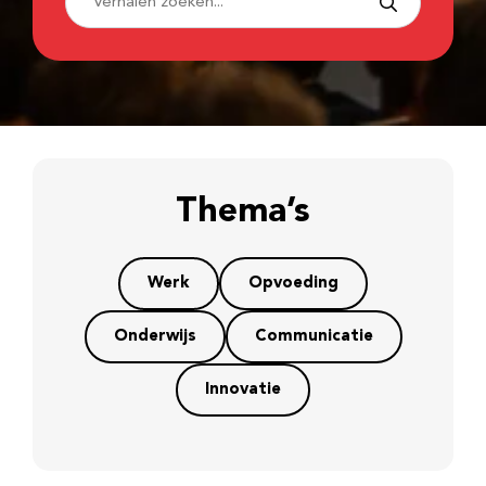
Thema’s
Werk
Opvoeding
Onderwijs
Communicatie
Innovatie