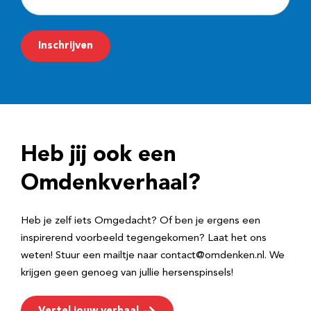
-
m
Inschrijven
a
i
l
a
d
Heb jij ook een
r
e
Omdenkverhaal?
s
Heb je zelf iets Omgedacht? Of ben je ergens een
inspirerend voorbeeld tegengekomen? Laat het ons
weten! Stuur een mailtje naar contact@omdenken.nl. We
krijgen geen genoeg van jullie hersenspinsels!