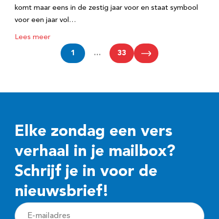
komt maar eens in de zestig jaar voor en staat symbool
voor een jaar vol…
Lees meer
1
…
33
Elke zondag een vers
verhaal in je mailbox?
Schrijf je in voor de
nieuwsbrief!
E