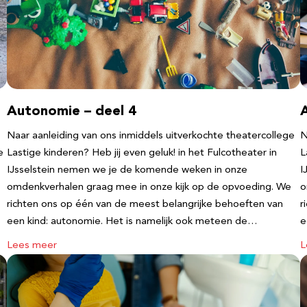
Autonomie – deel 4
Naar aanleiding van ons inmiddels uitverkochte theatercollege
N
e
Lastige kinderen? Heb jij even geluk! in het Fulcotheater in
L
IJsselstein nemen we je de komende weken in onze
I
omdenkverhalen graag mee in onze kijk op de opvoeding. We
o
richten ons op één van de meest belangrijke behoeften van
r
een kind: autonomie. Het is namelijk ook meteen de…
e
Lees meer
L