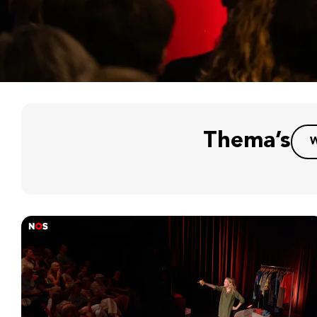
Thema’s
W