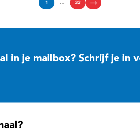
1
…
33
 in je mailbox? Schrijf je in 
haal?