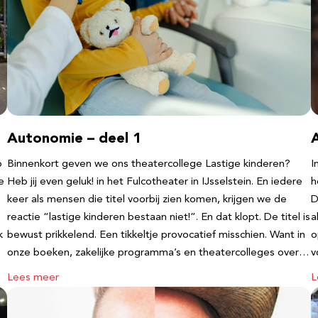
Autonomie – deel 1
b
Binnenkort geven we ons theatercollege Lastige kinderen?
I
e
Heb jij even geluk! in het Fulcotheater in IJsselstein. En iedere
h
keer als mensen die titel voorbij zien komen, krijgen we de
D
reactie “lastige kinderen bestaan niet!”. En dat klopt. De titel is
a
k
bewust prikkelend. Een tikkeltje provocatief misschien. Want in
o
onze boeken, zakelijke programma’s en theatercolleges over…
v
Lees meer
L