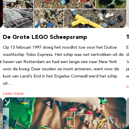
De Grote LEGO Scheepsramp
T
Op 13 februari 1997 sloeg het noodlot toe voor het Duitse
E
vrachtschip Tokio Express. Het schip was net vertrokken uit de
d
k
haven van Rotterdam en had een lange reis naar New York
’
voor de boeg. Daar zouden ze nooit arriveren, want voor de
j
…
kust van Land’s End in het Engelse Cornwall werd het schip
w
uit…
L
Lees meer