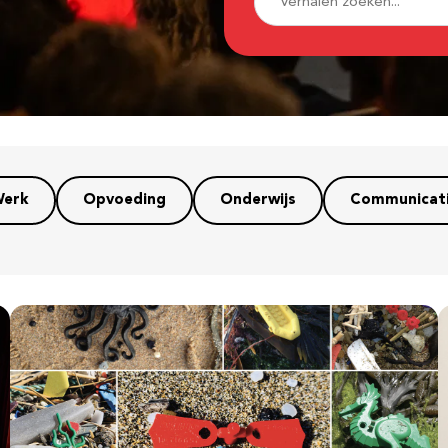
erk
Opvoeding
Onderwijs
Communicat