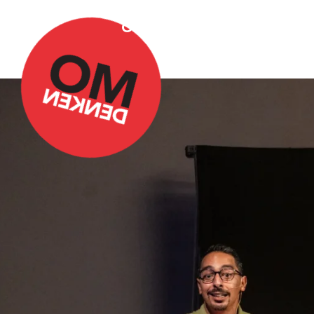
Over Omdenken
Podca