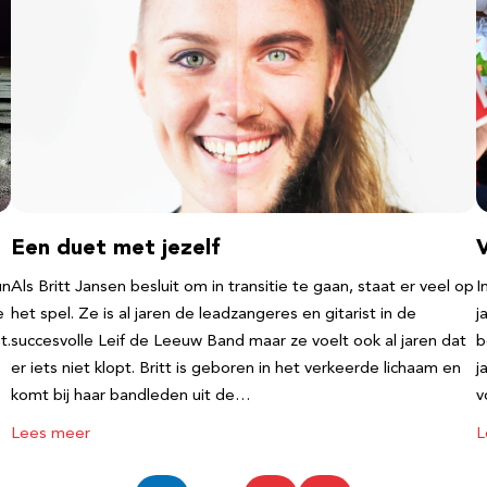
Een duet met jezelf
un
Als Britt Jansen besluit om in transitie te gaan, staat er veel op
I
e
het spel. Ze is al jaren de leadzangeres en gitarist in de
j
t.
succesvolle Leif de Leeuw Band maar ze voelt ook al jaren dat
b
er iets niet klopt. Britt is geboren in het verkeerde lichaam en
j
komt bij haar bandleden uit de…
v
Lees meer
L