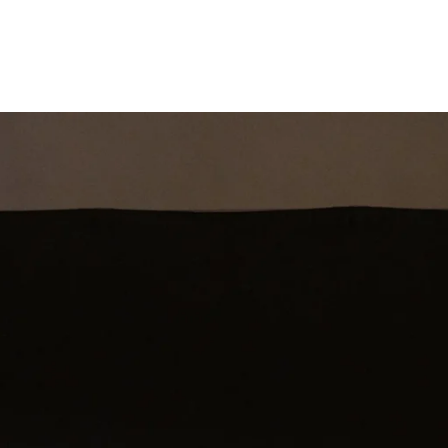
st
Theatershow
Training
Omdenkkrin