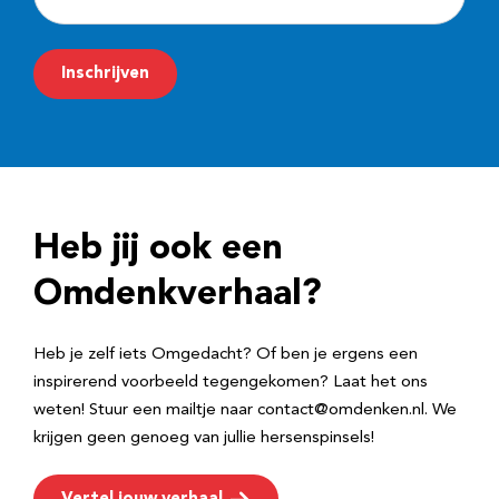
-
m
Inschrijven
a
i
l
a
d
Heb jij ook een
r
e
Omdenkverhaal?
s
Heb je zelf iets Omgedacht? Of ben je ergens een
inspirerend voorbeeld tegengekomen? Laat het ons
weten! Stuur een mailtje naar contact@omdenken.nl. We
krijgen geen genoeg van jullie hersenspinsels!