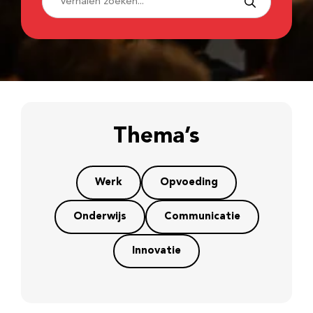
Thema’s
Werk
Opvoeding
Onderwijs
Communicatie
Innovatie