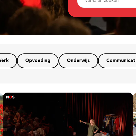
erk
Opvoeding
Onderwijs
Communicat