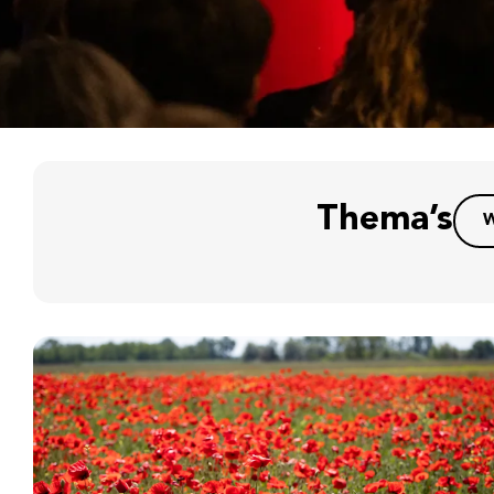
Thema’s
W