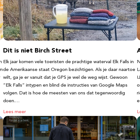
Dit is niet Birch Street
n
Elk jaar komen vele toeristen de prachtige waterval Elk Falls in
N
‘m
de Amerikaanse staat Oregon bezichtigen. Als je daar naartoe
L
r
wilt, ga je er vanuit dat je GPS je wel de weg wijst. Gewoon
I
“Elk Falls” intypen en blind de instructies van Google Maps
o
volgen. Dat is hoe de meesten van ons dat tegenwoordig
r
doen.…
e
Lees meer
L