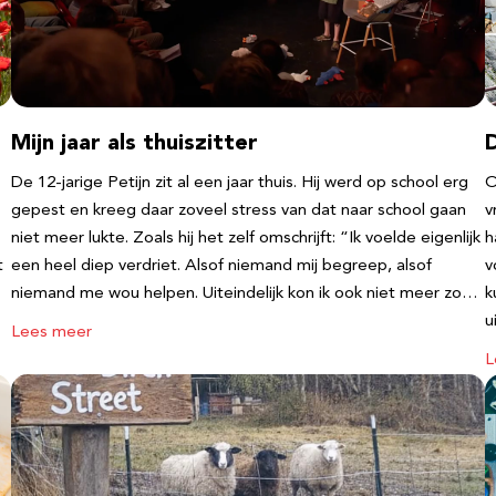
Mijn jaar als thuiszitter
De 12-jarige Petijn zit al een jaar thuis. Hij werd op school erg
O
gepest en kreeg daar zoveel stress van dat naar school gaan
v
niet meer lukte. Zoals hij het zelf omschrijft: “Ik voelde eigenlijk
h
t
een heel diep verdriet. Alsof niemand mij begreep, alsof
v
niemand me wou helpen. Uiteindelijk kon ik ook niet meer zo…
k
u
Lees meer
L