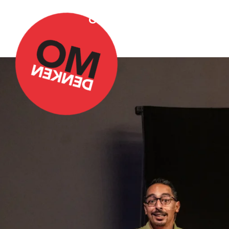
Over Omdenken
Podca