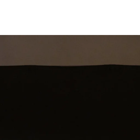
st
Theatershow
Training
Omdenkkrin