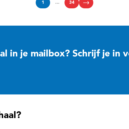
1
…
34
 in je mailbox? Schrijf je in 
haal?