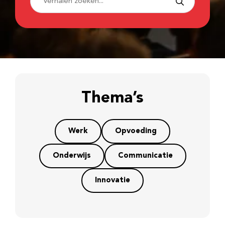
Thema’s
Werk
Opvoeding
Onderwijs
Communicatie
Innovatie