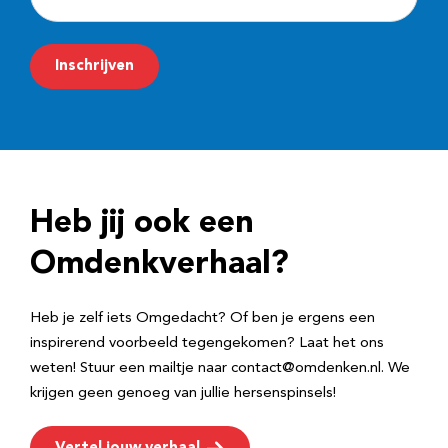
-
m
Inschrijven
a
i
l
a
d
Heb jij ook een
r
e
Omdenkverhaal?
s
Heb je zelf iets Omgedacht? Of ben je ergens een
inspirerend voorbeeld tegengekomen? Laat het ons
weten! Stuur een mailtje naar contact@omdenken.nl. We
krijgen geen genoeg van jullie hersenspinsels!