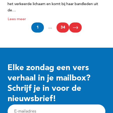
het verkeerde lichaam en komt bij haar bandleden uit
de…
Lees meer
1
…
34
Elke zondag een vers
verhaal in je mailbox?
Schrijf je in voor de
nieuwsbrief!
E