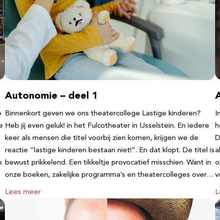
Autonomie – deel 1
b
Binnenkort geven we ons theatercollege Lastige kinderen?
I
e
Heb jij even geluk! in het Fulcotheater in IJsselstein. En iedere
h
keer als mensen die titel voorbij zien komen, krijgen we de
D
reactie “lastige kinderen bestaan niet!”. En dat klopt. De titel is
a
k
bewust prikkelend. Een tikkeltje provocatief misschien. Want in
o
onze boeken, zakelijke programma’s en theatercolleges over…
v
Lees meer
L