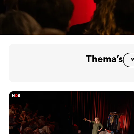
Thema’s
W