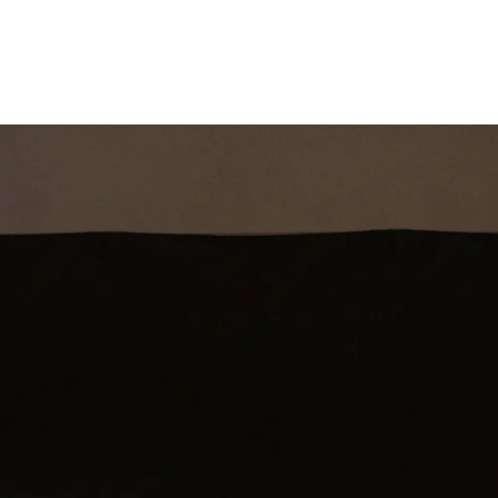
st
Theatershow
Training
Omdenkkrin