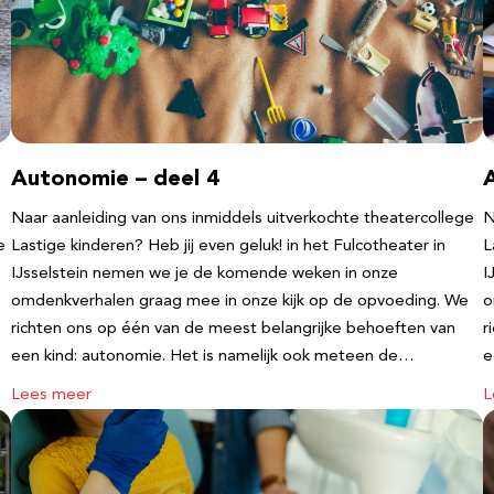
Autonomie – deel 4
Naar aanleiding van ons inmiddels uitverkochte theatercollege
N
e
Lastige kinderen? Heb jij even geluk! in het Fulcotheater in
L
IJsselstein nemen we je de komende weken in onze
I
omdenkverhalen graag mee in onze kijk op de opvoeding. We
o
richten ons op één van de meest belangrijke behoeften van
r
een kind: autonomie. Het is namelijk ook meteen de…
e
Lees meer
L