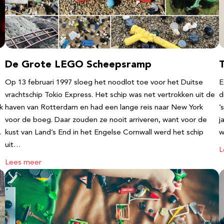
De Grote LEGO Scheepsramp
T
Op 13 februari 1997 sloeg het noodlot toe voor het Duitse
E
vrachtschip Tokio Express. Het schip was net vertrokken uit de
d
k
haven van Rotterdam en had een lange reis naar New York
’
voor de boeg. Daar zouden ze nooit arriveren, want voor de
j
…
kust van Land’s End in het Engelse Cornwall werd het schip
w
uit…
L
Lees meer