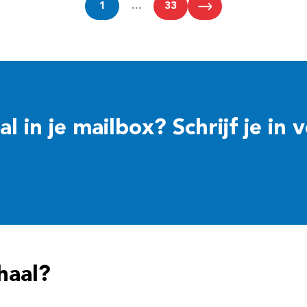
1
…
33
 in je mailbox? Schrijf je in 
haal?