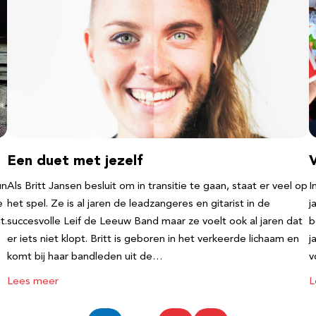
Een duet met jezelf
un
Als Britt Jansen besluit om in transitie te gaan, staat er veel op
I
e
het spel. Ze is al jaren de leadzangeres en gitarist in de
j
t.
succesvolle Leif de Leeuw Band maar ze voelt ook al jaren dat
b
er iets niet klopt. Britt is geboren in het verkeerde lichaam en
j
komt bij haar bandleden uit de…
v
Lees meer
L