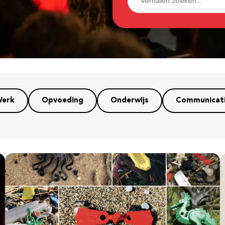
erk
Opvoeding
Onderwijs
Communicat