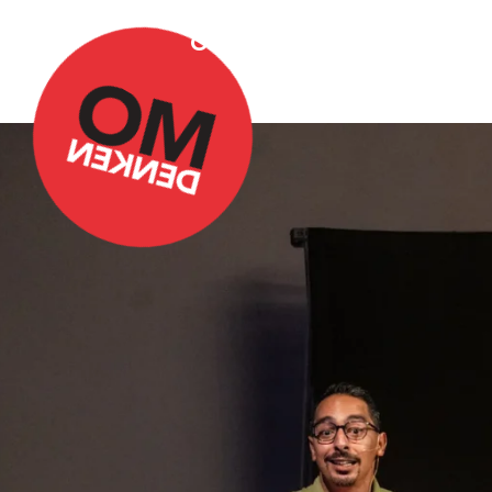
Over Omdenken
Podca