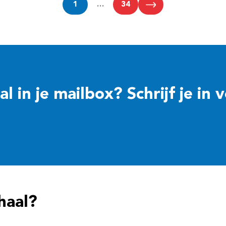
1
…
34
 in je mailbox? Schrijf je in 
haal?