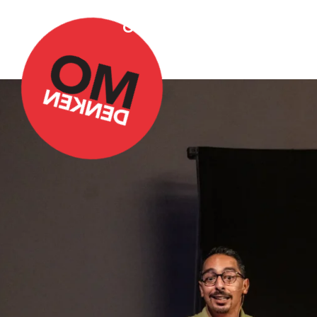
Over Omdenken
Podca