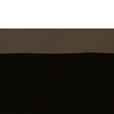
st
Theatershow
Training
Omdenkkrin