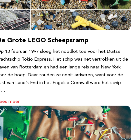
De Grote LEGO Scheepsramp
p 13 februari 1997 sloeg het noodlot toe voor het Duitse
rachtschip Tokio Express. Het schip was net vertrokken uit de
aven van Rotterdam en had een lange reis naar New York
oor de boeg. Daar zouden ze nooit arriveren, want voor de
ust van Land’s End in het Engelse Cornwall werd het schip
it…
ees meer