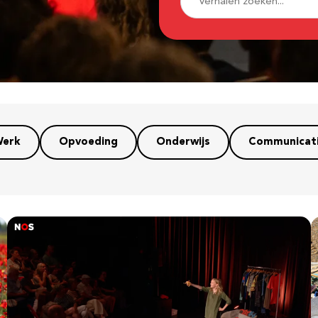
erk
Opvoeding
Onderwijs
Communicat