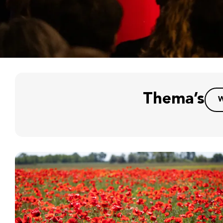
Thema’s
W