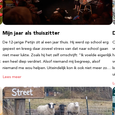
Mijn jaar als thuiszitter
De 12-jarige Petijn zit al een jaar thuis. Hij werd op school erg
O
gepest en kreeg daar zoveel stress van dat naar school gaan
v
niet meer lukte. Zoals hij het zelf omschrijft: “Ik voelde eigenlijk
h
t
een heel diep verdriet. Alsof niemand mij begreep, alsof
v
niemand me wou helpen. Uiteindelijk kon ik ook niet meer zo…
k
u
Lees meer
L