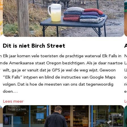
Dit is niet Birch Street
n
Elk jaar komen vele toeristen de prachtige waterval Elk Falls in
N
‘m
de Amerikaanse staat Oregon bezichtigen. Als je daar naartoe
L
r
wilt, ga je er vanuit dat je GPS je wel de weg wijst. Gewoon
I
“Elk Falls” intypen en blind de instructies van Google Maps
o
volgen. Dat is hoe de meesten van ons dat tegenwoordig
r
doen.…
e
Lees meer
L