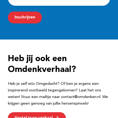
-
m
Inschrijven
a
i
l
a
d
Heb jij ook een
r
e
Omdenkverhaal?
s
Heb je zelf iets Omgedacht? Of ben je ergens een
inspirerend voorbeeld tegengekomen? Laat het ons
weten! Stuur een mailtje naar contact@omdenken.nl. We
krijgen geen genoeg van jullie hersenspinsels!