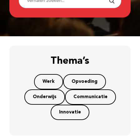
Thema’s
Werk
Opvoeding
Onderwijs
Communicatie
Innovatie