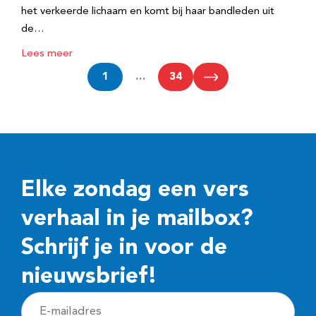
het verkeerde lichaam en komt bij haar bandleden uit
de…
Lees meer
1
…
34
Elke zondag een vers
verhaal in je mailbox?
Schrijf je in voor de
nieuwsbrief!
E