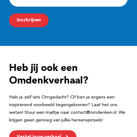
-
m
Inschrijven
a
i
l
a
d
Heb jij ook een
r
e
Omdenkverhaal?
s
Heb je zelf iets Omgedacht? Of ben je ergens een
inspirerend voorbeeld tegengekomen? Laat het ons
weten! Stuur een mailtje naar contact@omdenken.nl. We
krijgen geen genoeg van jullie hersenspinsels!