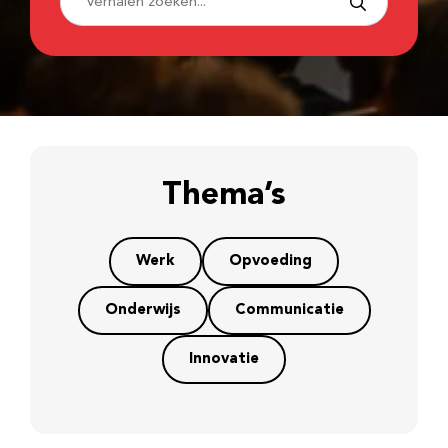
Thema’s
Werk
Opvoeding
Onderwijs
Communicatie
Innovatie