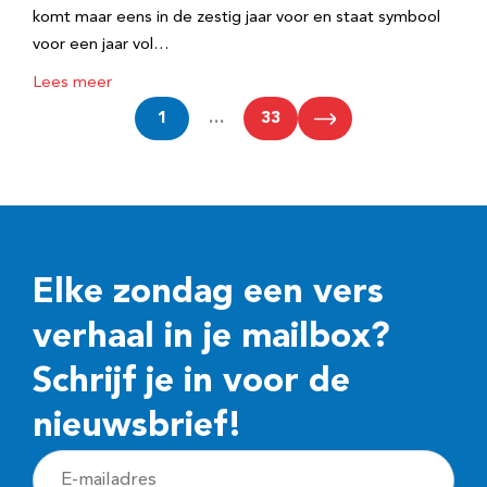
komt maar eens in de zestig jaar voor en staat symbool
voor een jaar vol…
Lees meer
1
…
33
Elke zondag een vers
verhaal in je mailbox?
Schrijf je in voor de
nieuwsbrief!
E