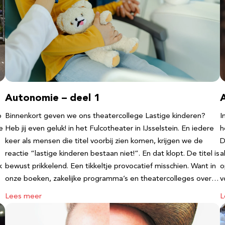
Autonomie – deel 1
b
Binnenkort geven we ons theatercollege Lastige kinderen?
I
e
Heb jij even geluk! in het Fulcotheater in IJsselstein. En iedere
h
keer als mensen die titel voorbij zien komen, krijgen we de
D
reactie “lastige kinderen bestaan niet!”. En dat klopt. De titel is
a
k
bewust prikkelend. Een tikkeltje provocatief misschien. Want in
o
onze boeken, zakelijke programma’s en theatercolleges over…
v
Lees meer
L