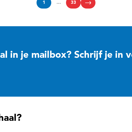
1
…
33
 in je mailbox? Schrijf je in 
haal?