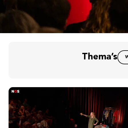
Thema’s
W