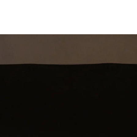
st
Theatershow
Training
Omdenkkrin