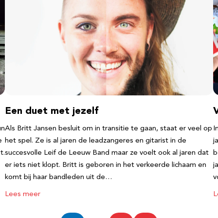
Een duet met jezelf
un
Als Britt Jansen besluit om in transitie te gaan, staat er veel op
I
e
het spel. Ze is al jaren de leadzangeres en gitarist in de
j
t.
succesvolle Leif de Leeuw Band maar ze voelt ook al jaren dat
b
er iets niet klopt. Britt is geboren in het verkeerde lichaam en
j
komt bij haar bandleden uit de…
v
Lees meer
L