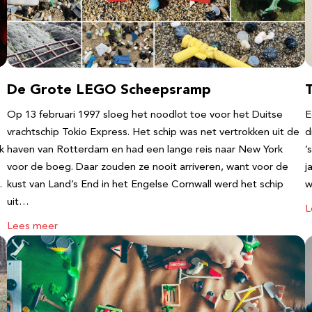
De Grote LEGO Scheepsramp
T
Op 13 februari 1997 sloeg het noodlot toe voor het Duitse
E
vrachtschip Tokio Express. Het schip was net vertrokken uit de
d
k
haven van Rotterdam en had een lange reis naar New York
’
voor de boeg. Daar zouden ze nooit arriveren, want voor de
j
…
kust van Land’s End in het Engelse Cornwall werd het schip
w
uit…
L
Lees meer