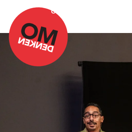
Over Omdenken
Podca