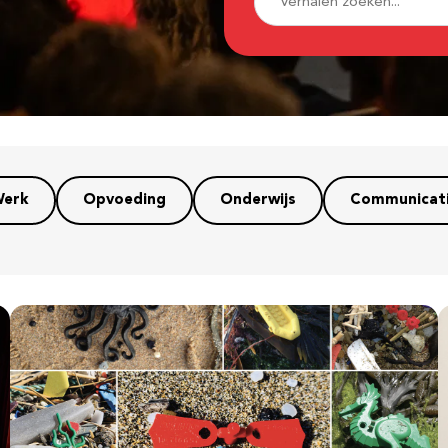
erk
Opvoeding
Onderwijs
Communicat