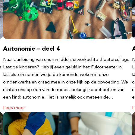
Autonomie – deel 4
Naar aanleiding van ons inmiddels uitverkochte theatercollege
N
e
Lastige kinderen? Heb jij even geluk! in het Fulcotheater in
L
IJsselstein nemen we je de komende weken in onze
I
omdenkverhalen graag mee in onze kijk op de opvoeding. We
o
richten ons op één van de meest belangrijke behoeften van
r
een kind: autonomie. Het is namelijk ook meteen de…
e
Lees meer
L