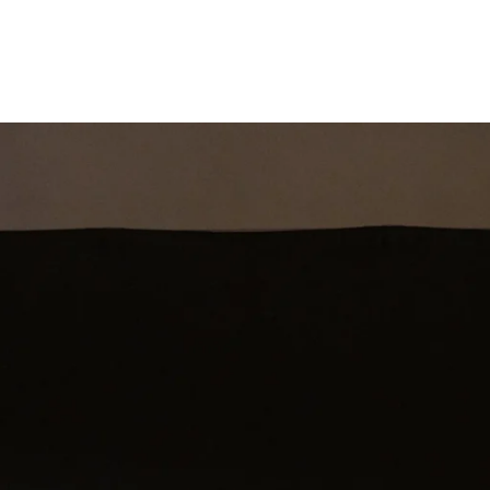
st
Theatershow
Training
Omdenkkrin