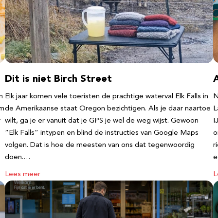
Dit is niet Birch Street
n
Elk jaar komen vele toeristen de prachtige waterval Elk Falls in
N
‘m
de Amerikaanse staat Oregon bezichtigen. Als je daar naartoe
L
r
wilt, ga je er vanuit dat je GPS je wel de weg wijst. Gewoon
I
“Elk Falls” intypen en blind de instructies van Google Maps
o
volgen. Dat is hoe de meesten van ons dat tegenwoordig
r
doen.…
e
Lees meer
L