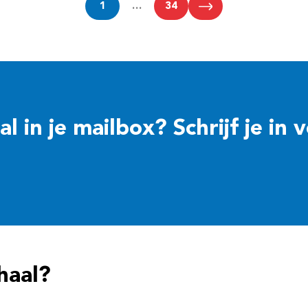
1
…
34
 in je mailbox? Schrijf je in 
haal?