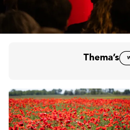
Thema’s
W