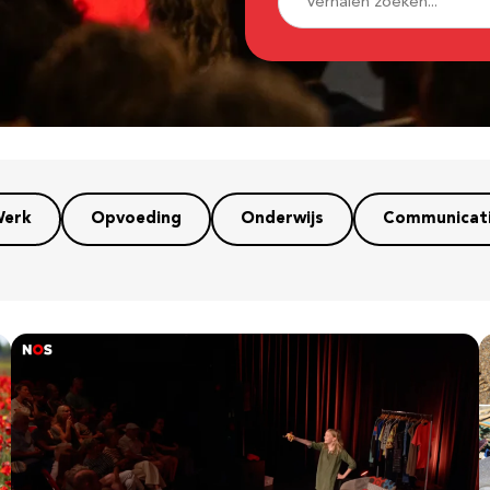
erk
Opvoeding
Onderwijs
Communicat