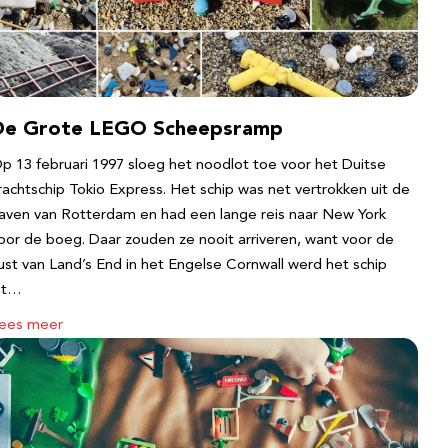
De Grote LEGO Scheepsramp
p 13 februari 1997 sloeg het noodlot toe voor het Duitse
rachtschip Tokio Express. Het schip was net vertrokken uit de
aven van Rotterdam en had een lange reis naar New York
oor de boeg. Daar zouden ze nooit arriveren, want voor de
ust van Land’s End in het Engelse Cornwall werd het schip
it…
ees meer