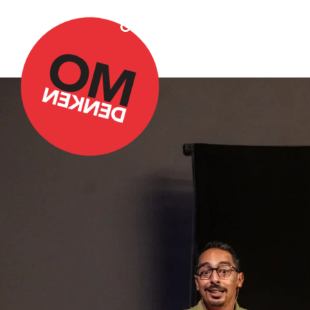
Over Omdenken
Podca