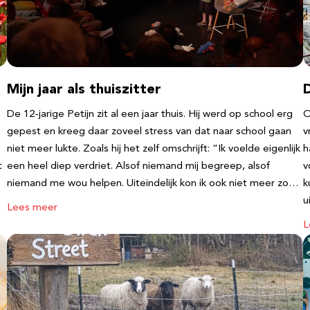
Mijn jaar als thuiszitter
De 12-jarige Petijn zit al een jaar thuis. Hij werd op school erg
O
gepest en kreeg daar zoveel stress van dat naar school gaan
v
niet meer lukte. Zoals hij het zelf omschrijft: “Ik voelde eigenlijk
h
t
een heel diep verdriet. Alsof niemand mij begreep, alsof
v
niemand me wou helpen. Uiteindelijk kon ik ook niet meer zo…
k
u
Lees meer
L