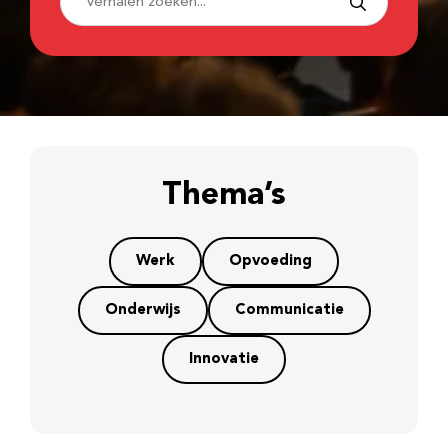
Thema’s
Werk
Opvoeding
Onderwijs
Communicatie
Innovatie