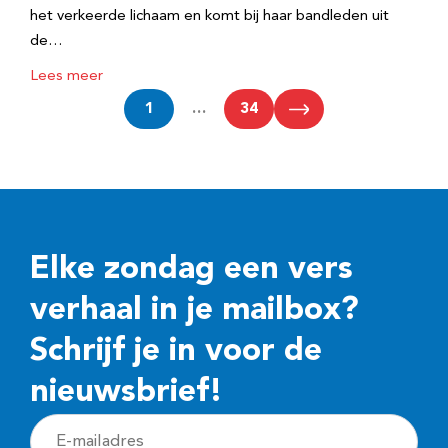
het verkeerde lichaam en komt bij haar bandleden uit
de…
Lees meer
1
…
34
Elke zondag een vers
verhaal in je mailbox?
Schrijf je in voor de
nieuwsbrief!
E