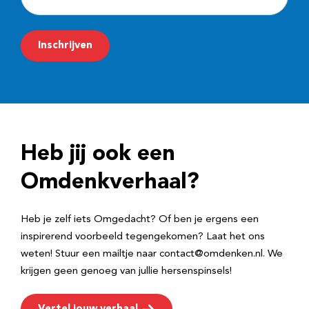
-
m
Inschrijven
a
i
l
a
d
Heb jij ook een
r
e
Omdenkverhaal?
s
Heb je zelf iets Omgedacht? Of ben je ergens een
inspirerend voorbeeld tegengekomen? Laat het ons
weten! Stuur een mailtje naar contact@omdenken.nl. We
krijgen geen genoeg van jullie hersenspinsels!