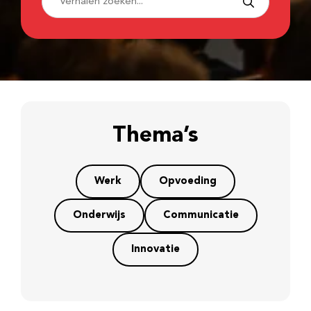
Thema’s
Werk
Opvoeding
Onderwijs
Communicatie
Innovatie