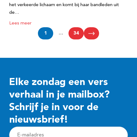
het verkeerde lichaam en komt bij haar bandleden uit
de…
Lees meer
1
…
34
Elke zondag een vers
verhaal in je mailbox?
Schrijf je in voor de
nieuwsbrief!
E