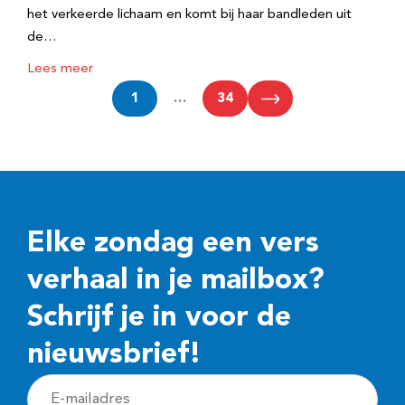
het verkeerde lichaam en komt bij haar bandleden uit
de…
Lees meer
1
…
34
Elke zondag een vers
verhaal in je mailbox?
Schrijf je in voor de
nieuwsbrief!
E