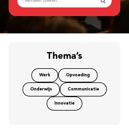
Thema’s
Werk
Opvoeding
Onderwijs
Communicatie
Innovatie