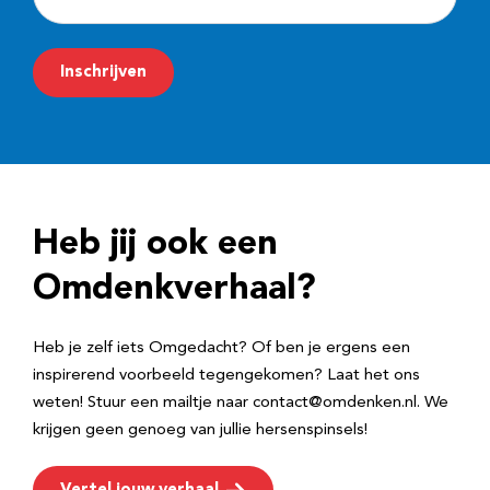
-
m
Inschrijven
a
i
l
a
d
Heb jij ook een
r
e
Omdenkverhaal?
s
Heb je zelf iets Omgedacht? Of ben je ergens een
inspirerend voorbeeld tegengekomen? Laat het ons
weten! Stuur een mailtje naar contact@omdenken.nl. We
krijgen geen genoeg van jullie hersenspinsels!