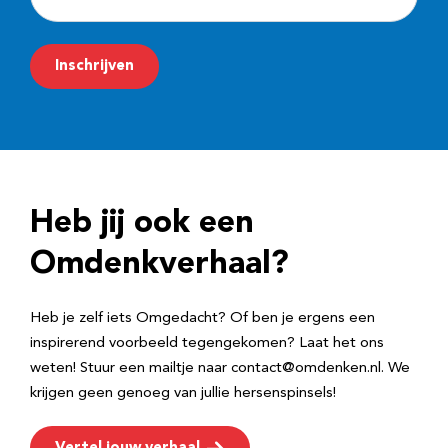
-
m
Inschrijven
a
i
l
a
d
Heb jij ook een
r
e
Omdenkverhaal?
s
Heb je zelf iets Omgedacht? Of ben je ergens een
inspirerend voorbeeld tegengekomen? Laat het ons
weten! Stuur een mailtje naar contact@omdenken.nl. We
krijgen geen genoeg van jullie hersenspinsels!