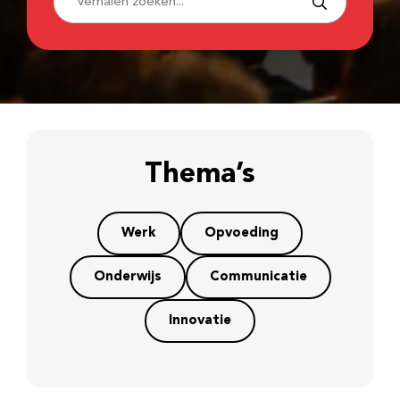
Thema’s
Werk
Opvoeding
Onderwijs
Communicatie
Innovatie