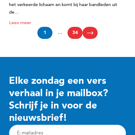
het verkeerde lichaam en komt bij haar bandleden uit
de…
Lees meer
1
…
34
Elke zondag een vers
verhaal in je mailbox?
Schrijf je in voor de
nieuwsbrief!
E