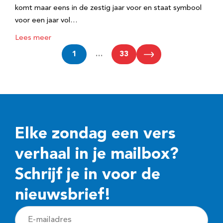
komt maar eens in de zestig jaar voor en staat symbool
voor een jaar vol…
Lees meer
1
…
33
Elke zondag een vers
verhaal in je mailbox?
Schrijf je in voor de
nieuwsbrief!
E