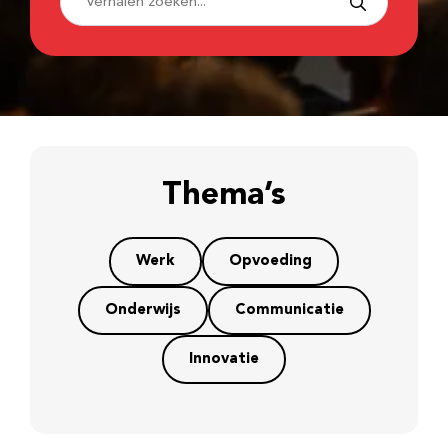
Thema’s
Werk
Opvoeding
Onderwijs
Communicatie
Innovatie