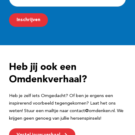
-
m
Inschrijven
a
i
l
a
d
Heb jij ook een
r
e
Omdenkverhaal?
s
Heb je zelf iets Omgedacht? Of ben je ergens een
inspirerend voorbeeld tegengekomen? Laat het ons
weten! Stuur een mailtje naar contact@omdenken.nl. We
krijgen geen genoeg van jullie hersenspinsels!