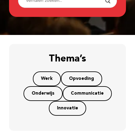
Thema’s
Werk
Opvoeding
Onderwijs
Communicatie
Innovatie