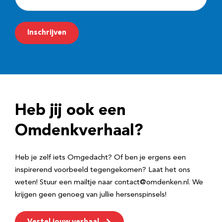
-
m
Inschrijven
a
i
l
a
d
Heb jij ook een
r
e
Omdenkverhaal?
s
Heb je zelf iets Omgedacht? Of ben je ergens een
inspirerend voorbeeld tegengekomen? Laat het ons
weten! Stuur een mailtje naar contact@omdenken.nl. We
krijgen geen genoeg van jullie hersenspinsels!