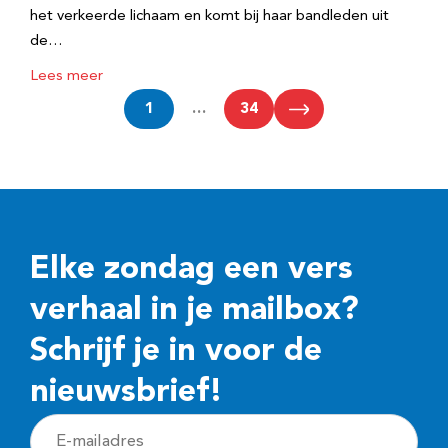
het verkeerde lichaam en komt bij haar bandleden uit
de…
Lees meer
1
…
34
Elke zondag een vers
verhaal in je mailbox?
Schrijf je in voor de
nieuwsbrief!
E