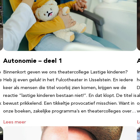
Autonomie – deel 1
b
Binnenkort geven we ons theatercollege Lastige kinderen?
I
e
Heb jij even geluk! in het Fulcotheater in IJsselstein. En iedere
h
keer als mensen die titel voorbij zien komen, krijgen we de
D
reactie “lastige kinderen bestaan niet!”. En dat klopt. De titel is
a
k
bewust prikkelend. Een tikkeltje provocatief misschien. Want in
o
onze boeken, zakelijke programma’s en theatercolleges over…
v
Lees meer
L