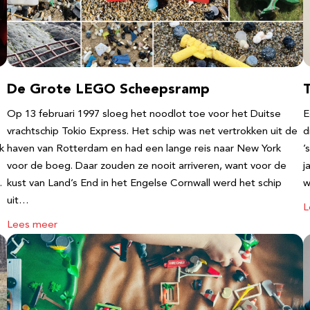
De Grote LEGO Scheepsramp
T
Op 13 februari 1997 sloeg het noodlot toe voor het Duitse
E
vrachtschip Tokio Express. Het schip was net vertrokken uit de
d
k
haven van Rotterdam en had een lange reis naar New York
’
voor de boeg. Daar zouden ze nooit arriveren, want voor de
j
…
kust van Land’s End in het Engelse Cornwall werd het schip
w
uit…
L
Lees meer