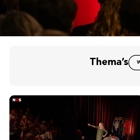
Thema’s
W