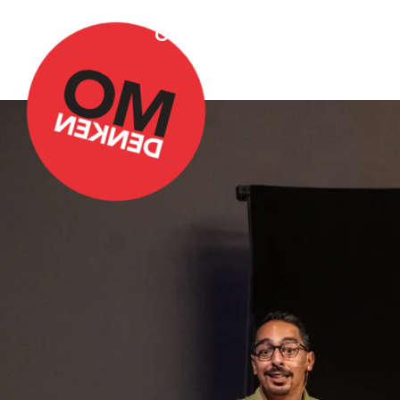
Over Omdenken
Podca