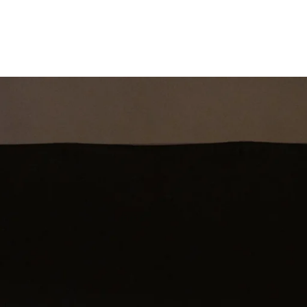
st
Theatershow
Training
Omdenkkrin