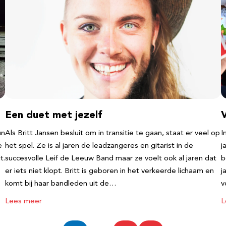
Een duet met jezelf
un
Als Britt Jansen besluit om in transitie te gaan, staat er veel op
I
e
het spel. Ze is al jaren de leadzangeres en gitarist in de
j
t.
succesvolle Leif de Leeuw Band maar ze voelt ook al jaren dat
b
er iets niet klopt. Britt is geboren in het verkeerde lichaam en
j
komt bij haar bandleden uit de…
v
Lees meer
L