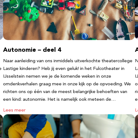
Autonomie – deel 4
Naar aanleiding van ons inmiddels uitverkochte theatercollege
N
e
Lastige kinderen? Heb jij even geluk! in het Fulcotheater in
L
IJsselstein nemen we je de komende weken in onze
I
omdenkverhalen graag mee in onze kijk op de opvoeding. We
o
richten ons op één van de meest belangrijke behoeften van
r
een kind: autonomie. Het is namelijk ook meteen de…
e
Lees meer
L