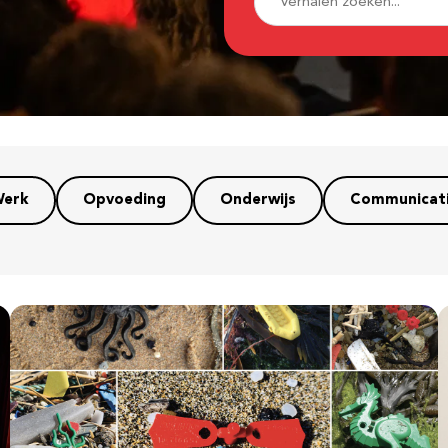
erk
Opvoeding
Onderwijs
Communicat