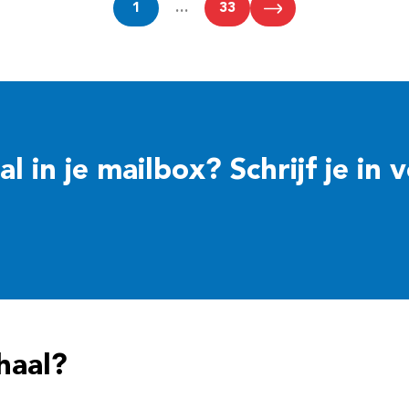
1
…
33
 in je mailbox? Schrijf je in 
haal?