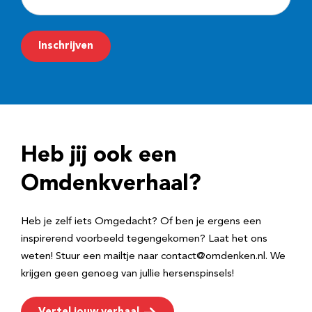
-
m
Inschrijven
a
i
l
a
d
Heb jij ook een
r
e
Omdenkverhaal?
s
Heb je zelf iets Omgedacht? Of ben je ergens een
inspirerend voorbeeld tegengekomen? Laat het ons
weten! Stuur een mailtje naar contact@omdenken.nl. We
krijgen geen genoeg van jullie hersenspinsels!