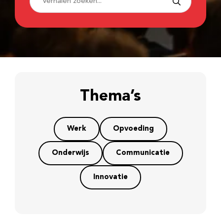
Thema’s
Werk
Opvoeding
Onderwijs
Communicatie
Innovatie