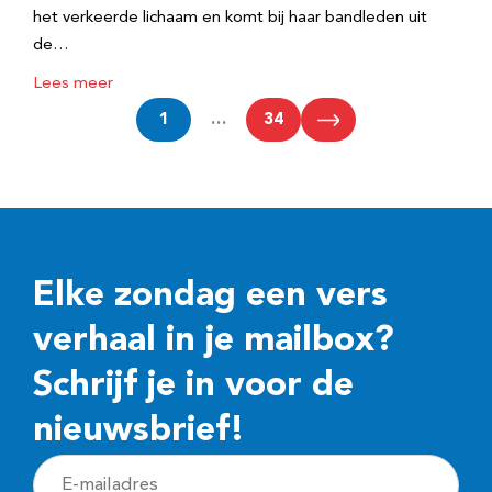
het verkeerde lichaam en komt bij haar bandleden uit
de…
Lees meer
1
…
34
Elke zondag een vers
verhaal in je mailbox?
Schrijf je in voor de
nieuwsbrief!
E